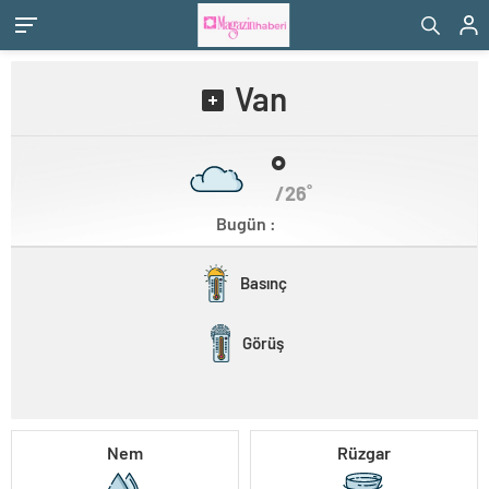
Van
˚
/26˚
Bugün :
Basınç
Görüş
Nem
Rüzgar