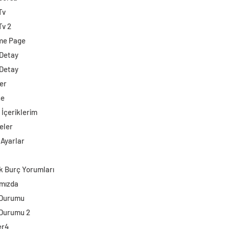
Tv
Tv 2
me Page
 Detay
 Detay
er
ne
 İçeriklerim
eler
 Ayarlar
k Burç Yorumları
mızda
 Durumu
Durumu 2
er4