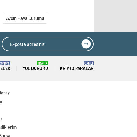
Aydın Hava Durumu
KONOMİ
TRAFİK
CANLI
TELER
YOL DURUMU
KRIPTO PARALAR
Detay
ar
ar
diklerim
 Borsa