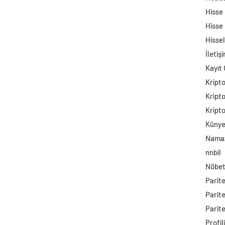
Hisse
Hisse
Hisse
İletiş
Kayıt 
Kript
Kript
Kript
Küny
Namaz
nnbil
Nöbet
Parit
Parit
Parite
Profil