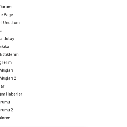
 Durumu
e Page
mi Unuttum
ma
a Detay
akika
Ettiklerim
çilerim
Akışları
Akışları 2
lar
ğım Haberler
urumu
urumu 2
larım