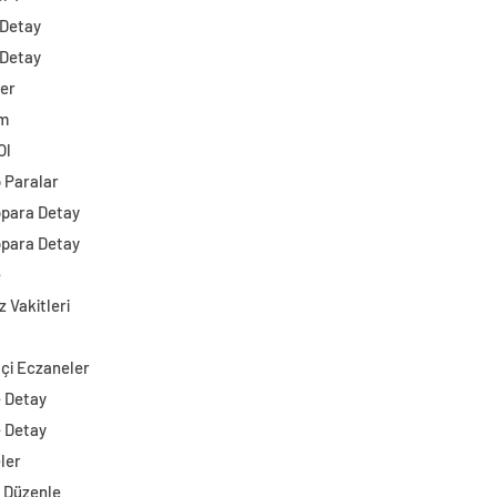
 Detay
 Detay
ler
im
Ol
o Paralar
opara Detay
opara Detay
e
 Vakitleri
çi Eczaneler
e Detay
e Detay
ler
i Düzenle