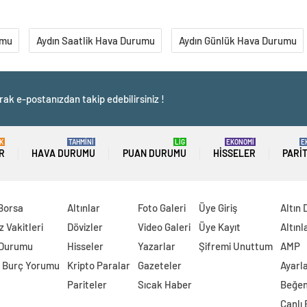
umu
Aydın Saatlik Hava Durumu
Aydın Günlük Hava Durumu
rak e-postanızdan takip edebilirsiniz !
K
TAHMİNİ
LİG
EKONOMİ
E
R
HAVA DURUMU
PUAN DURUMU
HISSELER
PARI
 Borsa
Altınlar
Foto Galeri
Üye Giriş
Altın 
 Vakitleri
Dövizler
Video Galeri
Üye Kayıt
Altınl
 Durumu
Hisseler
Yazarlar
Şifremi Unuttum
AMP
 Burç Yorumu
Kripto Paralar
Gazeteler
Ayarl
Pariteler
Sıcak Haber
Beğen
Canlı