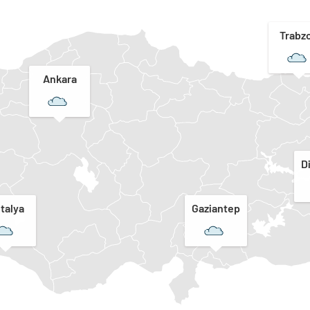
Trabz
Ankara
D
talya
Gaziantep