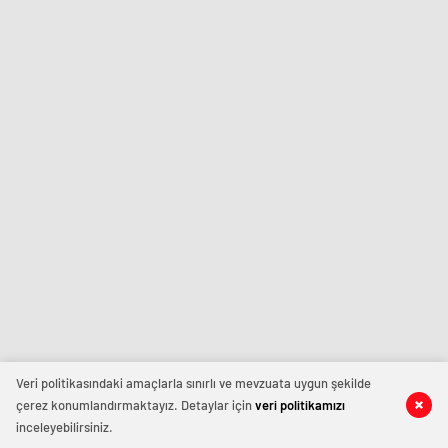
Veri politikasındaki amaçlarla sınırlı ve mevzuata uygun şekilde
çerez konumlandırmaktayız. Detaylar için
veri politikamızı
inceleyebilirsiniz.