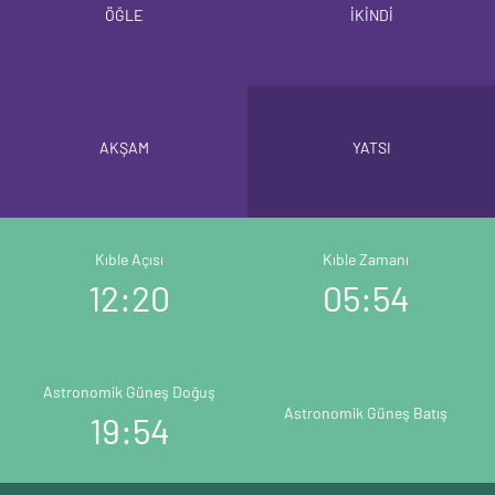
ÖĞLE
İKİNDİ
AKŞAM
YATSI
Kıble Açısı
Kıble Zamanı
12:20
05:54
Astronomik Güneş Doğuş
Astronomik Güneş Batış
19:54