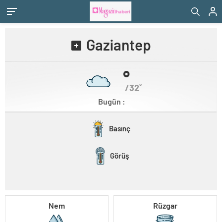
Gaziantep
˚
/32˚
Bugün :
Basınç
Görüş
Nem
Rüzgar