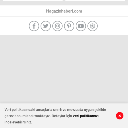
’30 yıl önce bir ilişki
büyük oyun! Seher’in
yaşadık’
dünyası başına yıkıldı
Magazinhaberi.com
Veri politikasındaki amaçlarla sınırlı ve mevzuata uygun şekilde
çerez konumlandırmaktayız. Detaylar için
veri politikamızı
inceleyebilirsiniz.