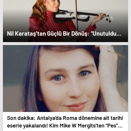
Nil Karataş’tan Güçlü Bir Dönüş: “Unutuldun”
Yayında!
Son dakika: Antalya’da Roma dönemine ait tarihi
eserle yakalandı! Kim Mike W Mergits’ten “Pes”