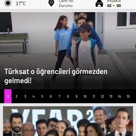
Canlı Yol
İMSAK'A
27°C
Durumu
02
00
Türksat o öğrencileri görmezden
gelmedi!