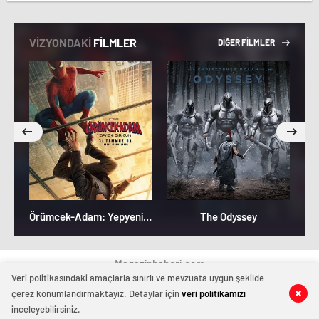
VİZYONDAKİ
FİLMLER
DİĞER FİLMLER
Örümcek-Adam: Yepyeni Bir Gün
The Odyssey
Magazinhaberi.com
Veri politikasındaki amaçlarla sınırlı ve mevzuata uygun şekilde
çerez konumlandırmaktayız. Detaylar için
veri politikamızı
inceleyebilirsiniz.