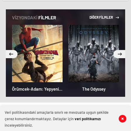
VİZYONDAKİ
FİLMLER
DİĞER FİLMLER
Örümcek-Adam: Yepyeni Bir Gün
The Odyssey
Magazinhaberi.com
Veri politikasındaki amaçlarla sınırlı ve mevzuata uygun şekilde
çerez konumlandırmaktayız. Detaylar için
veri politikamızı
inceleyebilirsiniz.