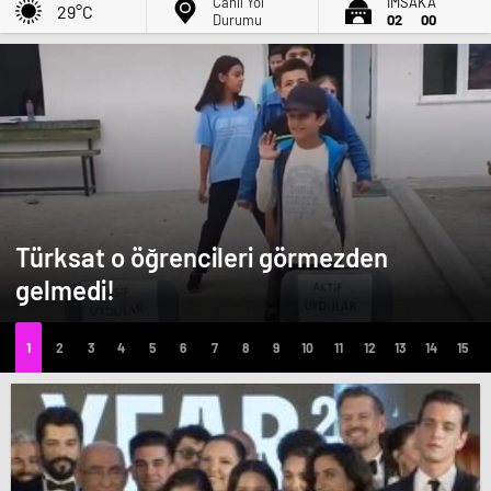
Canlı Yol
İMSAK'A
29°C
Durumu
02
00
Türksat o öğrencileri görmezden
gelmedi!