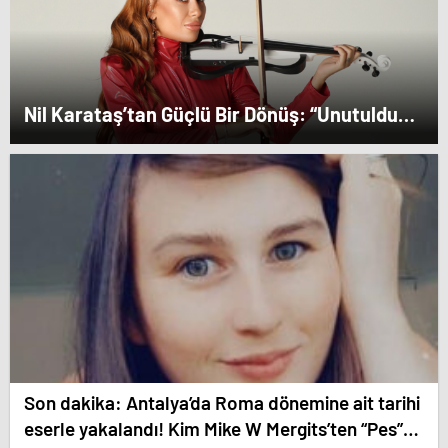
Nil Karataş’tan Güçlü Bir Dönüş: “Unutuldun”
Yayında!
Son dakika: Antalya’da Roma dönemine ait tarihi
eserle yakalandı! Kim Mike W Mergits’ten “Pes”