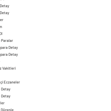
 Detay
 Detay
ler
im
Ol
o Paralar
opara Detay
opara Detay
e
 Vakitleri
çi Eczaneler
e Detay
e Detay
ler
i Düzenle