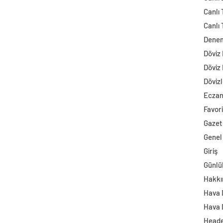
Canlı 
Canlı 
Dene
Döviz
Döviz
Dövizl
Ecza
Favori
Gazet
Genel
Giriş
Günlü
Hakkı
Hava
Hava 
Head