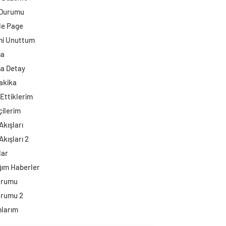
 Durumu
e Page
mi Unuttum
ma
a Detay
akika
Ettiklerim
çilerim
Akışları
Akışları 2
lar
ğım Haberler
urumu
urumu 2
larım