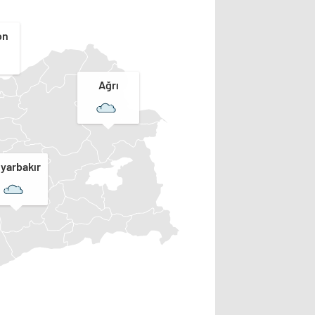
on
Ağrı
iyarbakır