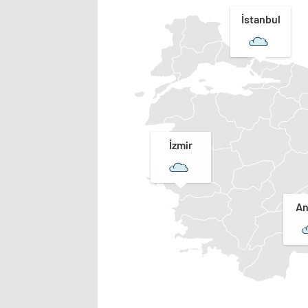
İstanbul
İzmir
An