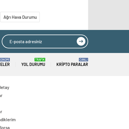
Ağrı Hava Durumu
KONOMİ
TRAFİK
CANLI
TELER
YOL DURUMU
KRIPTO PARALAR
Detay
ar
ar
diklerim
 Borsa