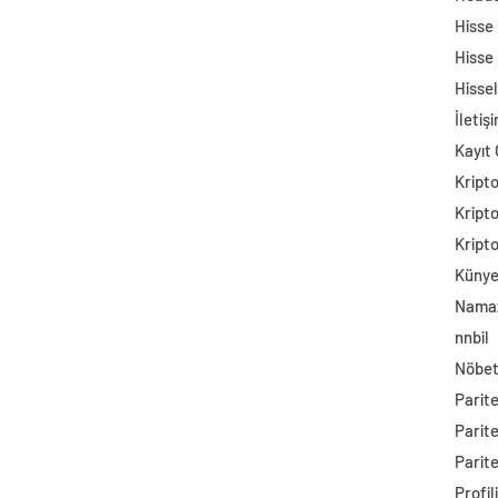
Hisse
Hisse
Hisse
İletiş
Kayıt 
Kript
Kript
Kript
Küny
Namaz
nnbil
Nöbet
Parit
Parit
Parite
Profil