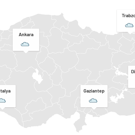
Trabz
Ankara
D
talya
Gaziantep