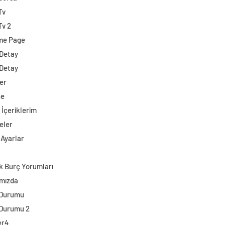
Tv
Tv 2
me Page
 Detay
 Detay
er
ne
 İçeriklerim
eler
 Ayarlar
k Burç Yorumları
mızda
 Durumu
Durumu 2
er4