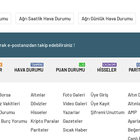
rumu
Ağrı Saatlik Hava Durumu
Ağrı Günlük Hava Durumu
rak e-postanızdan takip edebilirsiniz !
K
TAHMİNİ
LİG
EKONOMİ
E
R
HAVA DURUMU
PUAN DURUMU
HISSELER
PARI
 Borsa
Altınlar
Foto Galeri
Üye Giriş
Altın 
 Vakitleri
Dövizler
Video Galeri
Üye Kayıt
Altınl
 Durumu
Hisseler
Yazarlar
Şifremi Unuttum
AMP
 Burç Yorumu
Kripto Paralar
Gazeteler
Ayarl
Pariteler
Sıcak Haber
Beğen
Canlı