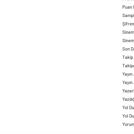
Puan
Sampl
Şifre
Sine
Sinem
Son D
Takip 
Takip
Yayın 
Yayın 
Yazar
Yazdı
Yol D
Yol D
Yorum