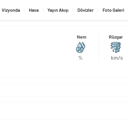
Vizyonda
Hava
Yayın Akışı
Dövizler
Foto Galeri
Nem
Rüzgar
%
km/s