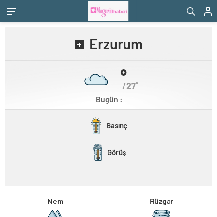
Erzurum
˚
/27˚
Bugün :
Basınç
Görüş
Nem
Rüzgar