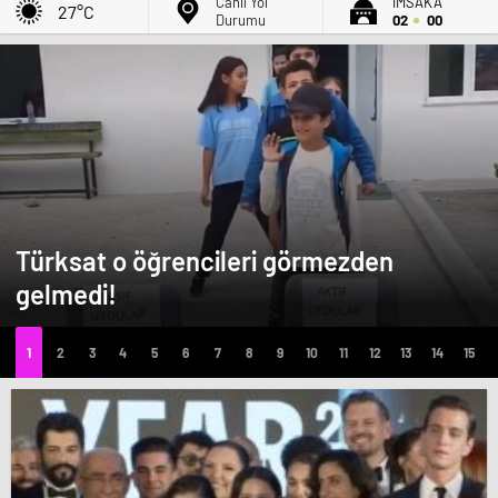
Canlı Yol
İMSAK'A
27°C
Durumu
02
00
Türksat o öğrencileri görmezden
gelmedi!