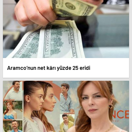
Aramco’nun net kârı yüzde 25 eridi