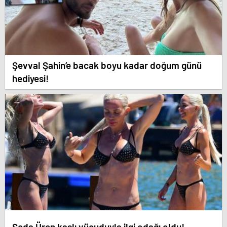
Şevval Şahin’e bacak boyu kadar doğum günü
hediyesi!
Seda Üren kaslı vücuduyla ilgi odağı oldu!