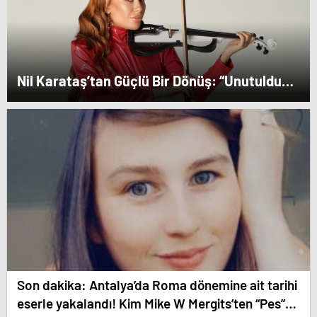
Nil Karataş’tan Güçlü Bir Dönüş: “Unutuldun”
Yayında!
Son dakika: Antalya’da Roma dönemine ait tarihi
eserle yakalandı! Kim Mike W Mergits’ten “Pes”