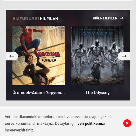
VİZYONDAKİ
FİLMLER
DİĞER FİLMLER
Örümcek-Adam: Yepyeni Bir Gün
The Odyssey
Magazinhaberi.com
Veri politikasındaki amaçlarla sınırlı ve mevzuata uygun şekilde
çerez konumlandırmaktayız. Detaylar için
veri politikamızı
inceleyebilirsiniz.