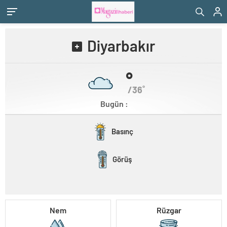
Diyarbakır
˚
/36˚
Bugün :
Basınç
Görüş
Nem
Rüzgar