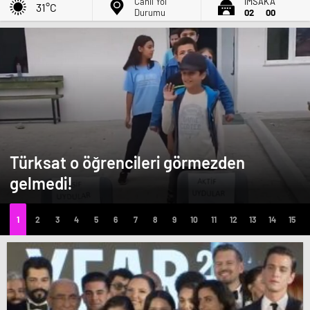
Canlı Yol
İMSAK'A
31°C
Durumu
02
00
Türksat o öğrencileri görmezden
gelmedi!