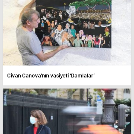
Civan Canova’nın vasiyeti ‘Damlalar’