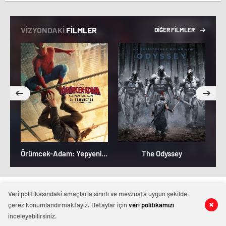
VİZYONDAKİ
FİLMLER
DİĞER FİLMLER
Örümcek-Adam: Yepyeni Bir Gün
The Odyssey
Magazinhaberi.com
Veri politikasındaki amaçlarla sınırlı ve mevzuata uygun şekilde
çerez konumlandırmaktayız. Detaylar için
veri politikamızı
inceleyebilirsiniz.