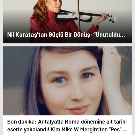
Nil Karataş’tan Güçlü Bir Dönüş: “Unutuldun”
Yayında!
Son dakika: Antalya’da Roma dönemine ait tarihi
eserle yakalandı! Kim Mike W Mergits’ten “Pes”