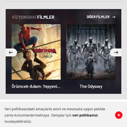
VİZYONDAKİ
FİLMLER
DİĞER FİLMLER
Örümcek-Adam: Yepyeni Bir Gün
The Odyssey
Magazinhaberi.com
Veri politikasındaki amaçlarla sınırlı ve mevzuata uygun şekilde
çerez konumlandırmaktayız. Detaylar için
veri politikamızı
inceleyebilirsiniz.