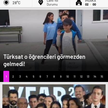
Canlı Yol
İMSAK'A
28°C
Durumu
02
00
Türksat o öğrencileri görmezden
gelmedi!