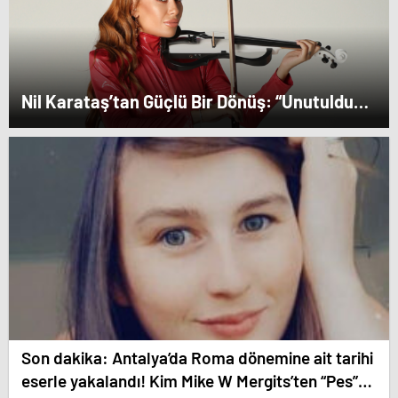
Nil Karataş’tan Güçlü Bir Dönüş: “Unutuldun”
Yayında!
Son dakika: Antalya’da Roma dönemine ait tarihi
eserle yakalandı! Kim Mike W Mergits’ten “Pes”