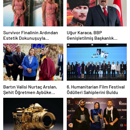
Survivor Finalinin Ardından
Uğur Karaca, BBP
Estetik Dokunuşuyla
Genişletilmiş Başkanlık
Gündemde
Divanı’nda görev aldı
Bartın Valisi Nurtaç Arslan,
6. Humanitarian Film Festival
Şehit Öğretmen Aybüke
Ödülleri Sahiplerini Buldu
Yalçın Milli Kültür Sergisi’nin
Açılışına Katıldı