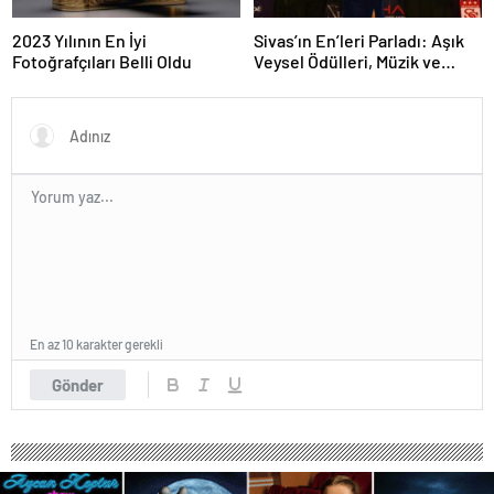
2023 Yılının En İyi
Sivas’ın En’leri Parladı: Aşık
Fotoğrafçıları Belli Oldu
Veysel Ödülleri, Müzik ve
Sanatın Yıldızlarını Bir Araya
Getirdi
En az 10 karakter gerekli
Gönder