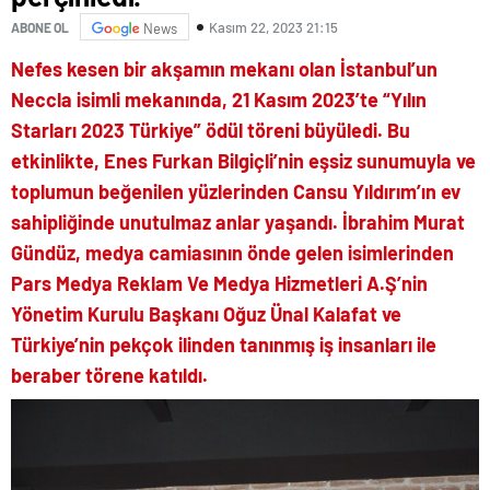
Kasım 22, 2023 21:15
ABONE OL
News
Nefes kesen bir akşamın mekanı olan İstanbul’un
Neccla isimli mekanında, 21 Kasım 2023’te “Yılın
Starları 2023 Türkiye” ödül töreni büyüledi. Bu
etkinlikte, Enes Furkan Bilgiçli’nin eşsiz sunumuyla ve
toplumun beğenilen yüzlerinden Cansu Yıldırım’ın ev
sahipliğinde unutulmaz anlar yaşandı. İbrahim Murat
Gündüz, medya camiasının önde gelen isimlerinden
Pars Medya Reklam Ve Medya Hizmetleri A.Ş’nin
Yönetim Kurulu Başkanı Oğuz Ünal Kalafat ve
Türkiye’nin pekçok ilinden tanınmış iş insanları ile
beraber törene katıldı.