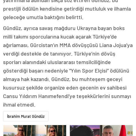
yatırımlarla adından sıkça söz ettiren Gündüz, bu
prestijli ödülün kendisine getirdiği mutluluk ve ilhamla
geleceğe umutla baktığını belirtti.
Gündüz, ayrıca savaş mağduru Ukrayna bayan boks
milli takımı sporcularına kucak açarak Türkiye’de
ağırlaması, Gürcistan’ın MMA dövüşçüsü Liana Jojua’ya
verdiği destekle de tanınıyor. Türkiye’nin dövüş
sporları alanındaki uluslararası temsilciliğinde
gösterdiği başarı nedeniyle “Yılın Spor Elçisi” ödülünü
almaya hak kazandı. Gündüz, bu muhteşem geceyi
kusursuz şekilde organize eden gecenin ev sahibesi
Cansu Yıldırım Hanımefendi’ye teşekkürlerini sunmayı
ihmal etmedi.
İbrahim Murat Gündüz