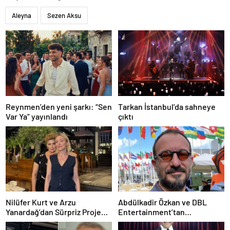
Aleyna
Sezen Aksu
Reynmen’den yeni şarkı: “Sen
Tarkan İstanbul’da sahneye
Var Ya” yayınlandı
çıktı
Nilüfer Kurt ve Arzu
Abdülkadir Özkan ve DBL
Yanardağ’dan Sürpriz Proje
Entertainment’tan
Buluşması!
Dezenformasyon