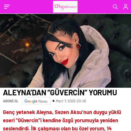
ALEYNA’DAN “GÜVERCİN” YORUMU
Mart 7, 2025 20:45
ABONE OL
News
Genç yetenek Aleyna, Sezen Aksu’nun duygu yüklü
eseri “Güvercin”i kendine özgü yorumuyla yeniden
seslendirdi. İlk çalışması olan bu özel yorum, 14