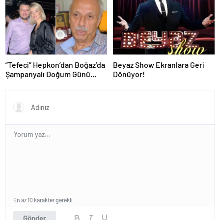
Kampanyasına Karşı
açıklama!
“Tefeci” Hepkon’dan Boğaz’da
Beyaz Show Ekranlara Geri
Şampanyalı Doğum Günü
Dönüyor!
Partisi
En az 10 karakter gerekli
Gönder