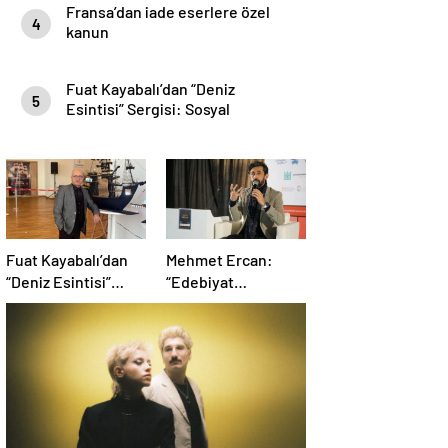
Fransa’dan iade eserlere özel
4
kanun
Fuat Kayabalı’dan “Deniz
5
Esintisi” Sergisi: Sosyal
Farkındalıkla Sanat Buluşuyor
Fuat Kayabalı’dan
Mehmet Ercan:
“Deniz Esintisi”
“Edebiyat
Sergisi: Sosyal
Matematikten Daha
Farkındalıkla Sanat
Problemli Bir
Buluşuyor
Mesele”