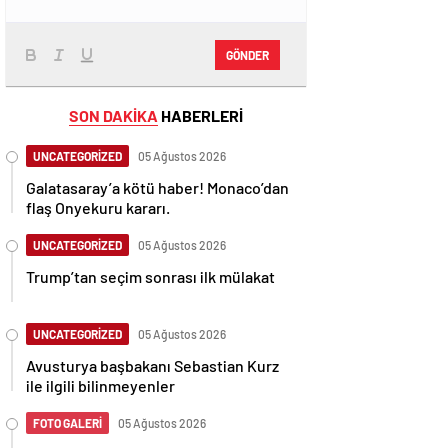
GÖNDER
SON DAKİKA
HABERLERİ
UNCATEGORİZED
05 Ağustos 2026
Galatasaray’a kötü haber! Monaco’dan
flaş Onyekuru kararı.
UNCATEGORİZED
05 Ağustos 2026
Trump’tan seçim sonrası ilk mülakat
UNCATEGORİZED
05 Ağustos 2026
Avusturya başbakanı Sebastian Kurz
ile ilgili bilinmeyenler
FOTO GALERİ
05 Ağustos 2026