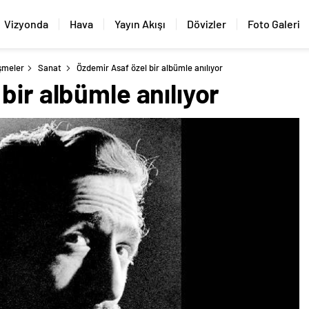
Vizyonda
Hava
Yayın Akışı
Dövizler
Foto Galeri
şmeler
Sanat
Özdemir Asaf özel bir albümle anılıyor
bir albümle anılıyor