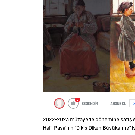
0
BEĞENDİM
ABONE OL
2022-2023 müzayede dönemine satış say
Halil Paşa’nın “Dikiş Diken Büyükanne” is