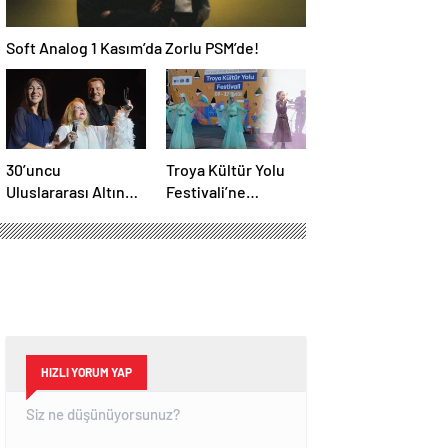
Soft Analog 1 Kasım’da Zorlu PSM’de!
30’uncu
Troya Kültür Yolu
Uluslararası Altın
Festivali’ne
Koza Film Festivali
muhteşem final
başladı
HIZLI YORUM YAP