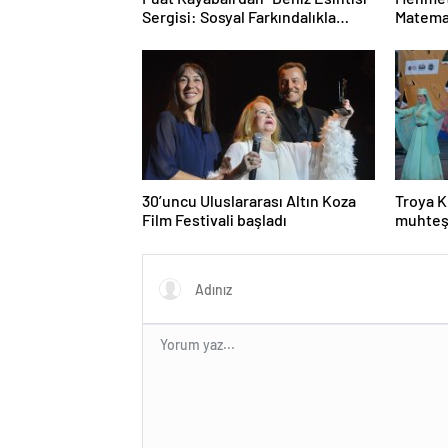
Sergisi: Sosyal Farkındalıkla
Matemat
Sanat Buluşuyor
Mesele
30’uncu Uluslararası Altın Koza
Troya K
Film Festivali başladı
muhteş