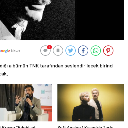
0
News
ldığı albümün TNK tarafından seslendirilecek birinci
cak.
 Ercan: “Edebiyat
Soft Analog 1 Kasım’da Zorlu