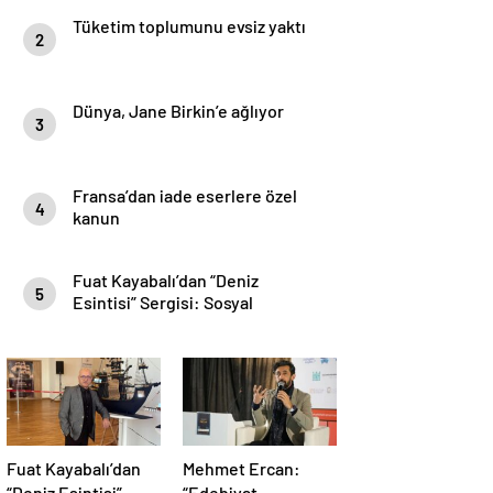
Tüketim toplumunu evsiz yaktı
2
Dünya, Jane Birkin’e ağlıyor
3
Fransa’dan iade eserlere özel
4
kanun
Fuat Kayabalı’dan “Deniz
5
Esintisi” Sergisi: Sosyal
Farkındalıkla Sanat Buluşuyor
Fuat Kayabalı’dan
Mehmet Ercan:
“Deniz Esintisi”
“Edebiyat