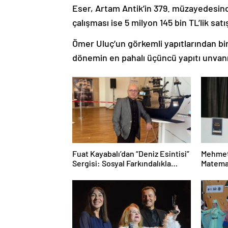
Eser, Artam Antik’in 379. müzayedesinde 
çalışması ise 5 milyon 145 bin TL’lik satış
Ömer Uluç’un görkemli yapıtlarından biri
dönemin en pahalı üçüncü yapıtı unvanı
Fuat Kayabalı’dan “Deniz Esintisi”
Mehmet
Sergisi: Sosyal Farkındalıkla
Matemat
Sanat Buluşuyor
Mesele