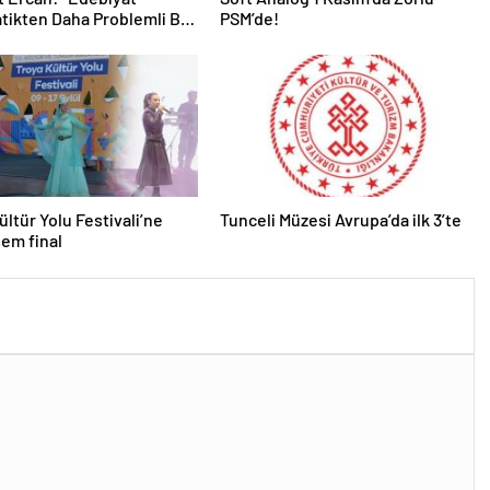
ikten Daha Problemli Bir
PSM’de!
”
ültür Yolu Festivali’ne
Tunceli Müzesi Avrupa’da ilk 3’te
em final