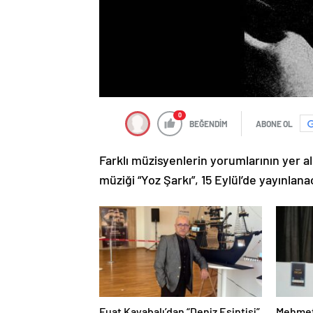
0
BEĞENDİM
ABONE OL
Farklı müzisyenlerin yorumlarının yer a
müziği “Yoz Şarkı”, 15 Eylül’de yayınlana
Fuat Kayabalı’dan “Deniz Esintisi”
Mehmet