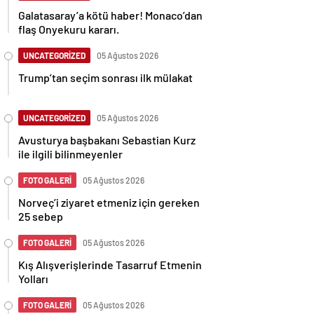
Galatasaray’a kötü haber! Monaco’dan
flaş Onyekuru kararı.
UNCATEGORİZED
05 Ağustos 2026
Trump’tan seçim sonrası ilk mülakat
UNCATEGORİZED
05 Ağustos 2026
Avusturya başbakanı Sebastian Kurz
ile ilgili bilinmeyenler
FOTO GALERİ
05 Ağustos 2026
Norveç’i ziyaret etmeniz için gereken
25 sebep
FOTO GALERİ
05 Ağustos 2026
Kış Alışverişlerinde Tasarruf Etmenin
Yolları
FOTO GALERİ
05 Ağustos 2026