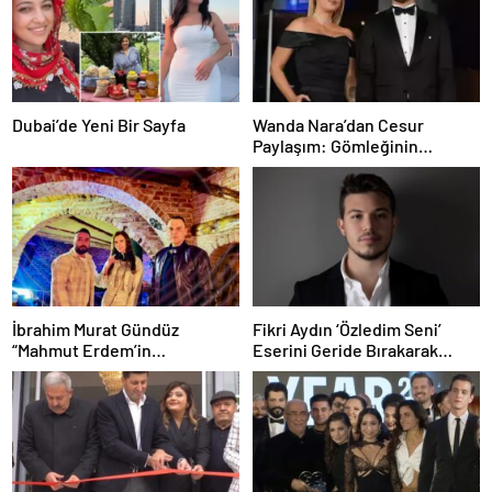
Dubai’de Yeni Bir Sayfa
Wanda Nara’dan Cesur
Paylaşım: Gömleğinin
Düğmelerini Kapatmayan
Pozuyla Gündemde
İbrahim Murat Gündüz
Fikri Aydın ‘Özledim Seni’
“Mahmut Erdem’in
Eserini Geride Bırakarak
Liderliğinde Şövalye Event
Yeni Single İçin Hazırlanıyor
Ankara Gece Hayatının Yeni
İkonu”