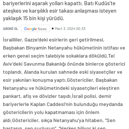
bariyerlerini aşarak yolları kapattı. Batı Kudüs'te
ateşkes ve karşılıklı esir takası anlaşması isteyen
yaklaşık 15 bin kişi yürüdü.
Mart 3, 2024 00:33
ABONE OL
News
İsrailliler, Gazze’deki esirlerin geri getirilmesi,
Başbakan Binyamin Netanyahu hükümetinin istifası ve
erken genel seçim talebiyle sokaklara döküldü.Tel
Aviv’deki Savunma Bakanlığı önünde binlerce gösterici
toplandı. Alanda kurulan sahnede eski siyasetçiler ve
esir yakınları konuşma yaptı.Göstericiler, Başbakan
Netanyahu ve hükümetindeki siyasetçileri eleştiren
pankart, afiş ve dövizler taşıdı.İsrail polisi, demir
bariyerlerle Kaplan Caddesi’nin bulunduğu meydanda
göstericilerin yolu kapatmaması için önlem
aldı.Göstericiler, sıkça Netanyahu’ya hitaben, “Sen
baştasın, sen suçlusun”, “Herkes biliyor ki sen