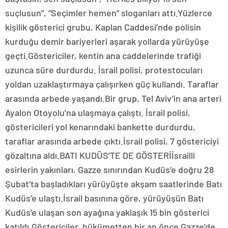
suçlusun”, “Seçimler hemen” sloganları attı.Yüzlerce
kişilik gösterici grubu, Kaplan Caddesi’nde polisin
kurduğu demir bariyerleri aşarak yollarda yürüyüşe
geçti.Göstericiler, kentin ana caddelerinde trafiği
uzunca süre durdurdu. İsrail polisi, protestocuları
yoldan uzaklaştırmaya çalışırken güç kullandı. Taraflar
arasında arbede yaşandı.Bir grup, Tel Aviv’in ana arteri
Ayalon Otoyolu’na ulaşmaya çalıştı. İsrail polisi,
göstericileri yol kenarındaki bankette durdurdu,
taraflar arasında arbede çıktı.İsrail polisi, 7 göstericiyi
gözaltına aldı.BATI KUDÜS’TE DE GÖSTERİİsrailli
esirlerin yakınları, Gazze sınırından Kudüs’e doğru 28
Şubat’ta başladıkları yürüyüşte akşam saatlerinde Batı
Kudüs’e ulaştı.İsrail basınına göre, yürüyüşün Batı
Kudüs’e ulaşan son ayağına yaklaşık 15 bin gösterici
katıldı.Göstericiler, hükümetten bir an önce Gazze’de