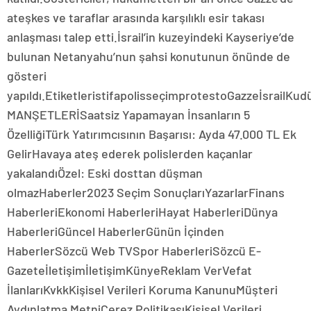
ateşkes ve taraflar arasında karşılıklı esir takası
anlaşması talep etti.İsrail’in kuzeyindeki Kayseriye’de
bulunan Netanyahu’nun şahsi konutunun önünde de
gösteri
yapıldı.EtiketleristifapolisseçimprotestoGazzeİsrailK
MANŞETLERİSaatsiz Yapamayan İnsanların 5
ÖzelliğiTürk Yatırımcısının Başarısı: Ayda 47.000 TL Ek
GelirHavaya ateş ederek polislerden kaçanlar
yakalandıÖzel: Eski dosttan düşman
olmazHaberler2023 Seçim SonuçlarıYazarlarFinans
HaberleriEkonomi HaberleriHayat HaberleriDünya
HaberleriGüncel HaberlerGünün İçinden
HaberlerSözcü Web TVSpor HaberleriSözcü E-
GazeteİletişimİletişimKünyeReklam VerVefat
İlanlarıKvkkKişisel Verileri Koruma KanunuMüşteri
Aydınlatma MetniÇerez PolitikasıKişisel Verileri