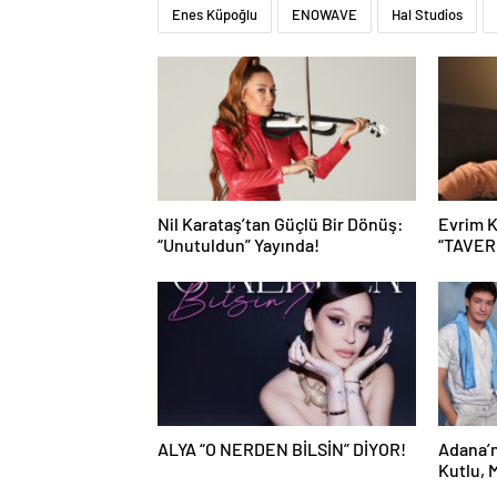
Enes Küpoğlu
ENOWAVE
Hal Studios
Nil Karataş’tan Güçlü Bir Dönüş:
Evrim K
“Unutuldun” Yayında!
“TAVERN
ALYA “O NERDEN BİLSİN” DİYOR!
Adana’n
Kutlu, 
Ediyor!