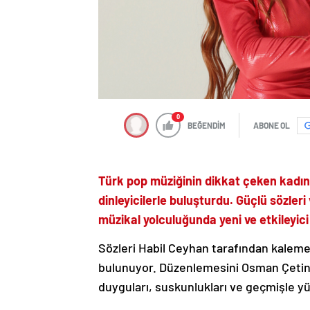
0
BEĞENDİM
ABONE OL
Türk pop müziğinin dikkat çeken kadın 
dinleyicilerle buluşturdu. Güçlü sözler
müzikal yolculuğunda yeni ve etkileyici
Sözleri Habil Ceyhan tarafından kaleme
bulunuyor. Düzenlemesini Osman Çetin’i
duyguları, suskunlukları ve geçmişle yüz