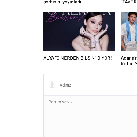
şarkısını yayınladı
“TAVERN
ALYA “O NERDEN BİLSİN” DİYOR!
Adana’n
Kutlu, 
Ediyor!