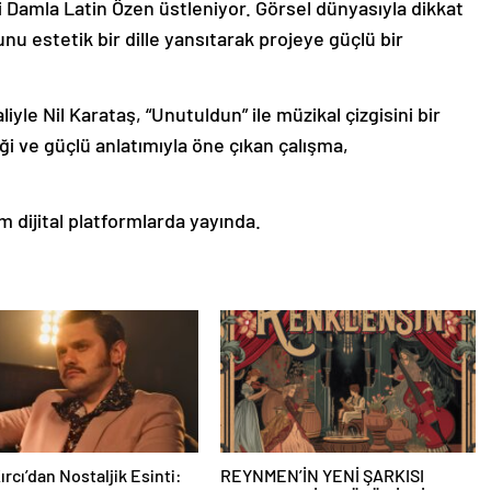
i Damla Latin Özen üstleniyor. Görsel dünyasıyla dikkat
nu estetik bir dille yansıtarak projeye güçlü bir
yle Nil Karataş, “Unutuldun” ile müzikal çizgisini bir
iği ve güçlü anlatımıyla öne çıkan çalışma,
m dijital platformlarda yayında.
ırcı’dan Nostaljik Esinti:
REYNMEN’İN YENİ ŞARKISI