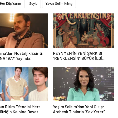
Her Düş Yarım
Soylu
Yavuz Selim Kılınç
ırcı’dan Nostaljik Esinti:
REYNMEN’İN YENİ ŞARKISI
A 1977” Yayında!
“RENKLENSİN” BÜYÜK İLGİ
GÖRDÜ
ın Ritim Efendisi Mert
Yeşim Salkım’dan Yeni Çıkış:
Müziğin Kalbine Davet
Arabesk Tınılarla “Sev Yeter”