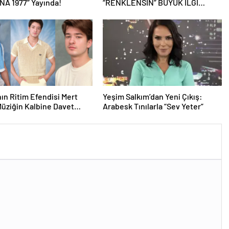
A 1977” Yayında!
“RENKLENSİN” BÜYÜK İLGİ
GÖRDÜ
ın Ritim Efendisi Mert
Yeşim Salkım’dan Yeni Çıkış:
Müziğin Kalbine Davet
Arabesk Tınılarla “Sev Yeter”