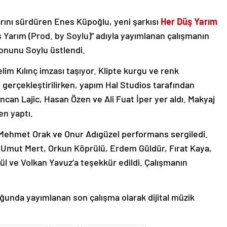
ını sürdüren Enes Küpoğlu, yeni şarkısı
Her Düş Yarım
Düş Yarım (Prod. by Soylu)” adıyla yayımlanan çalışmanın
onunu Soylu üstlendi.
lim Kılınç imzası taşıyor. Klipte kurgu ve renk
n gerçekleştirilirken, yapım Hal Studios tarafından
ncan Lajic, Hasan Özen ve Ali Fuat İper yer aldı. Makyaj
en yaptı.
ı, Mehmet Orak ve Onur Adıgüzel performans sergiledi.
 Umut Mert, Orkun Köprülü, Erdem Güldür, Fırat Kaya,
l ve Volkan Yavuz’a teşekkür edildi. Çalışmanın
ğunda yayımlanan son çalışma olarak dijital müzik