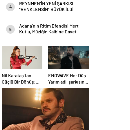
REYNMEN’İN YENİ ŞARKISI
4
“RENKLENSİN” BÜYÜK İLGİ
GÖRDÜ
Adana’nın Ritim Efendisi Mert
5
Kutlu, Müziğin Kalbine Davet
Ediyor!
Nil Karataş’tan
ENOWAVE Her Düş
Güçlü Bir Dönüş:
Yarım adlı şarkısını
“Unutuldun”
yayınladı
Yayında!