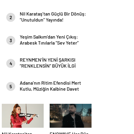
Nil Karataş’tan Güçlü Bir Dönüş:
2
“Unutuldun” Yayında!
Yeşim Salkım’dan Yeni Çıkış:
3
Arabesk Tınılarla “Sev Yeter”
REYNMEN’İN YENİ ŞARKISI
4
“RENKLENSİN” BÜYÜK İLGİ
GÖRDÜ
Adana’nın Ritim Efendisi Mert
5
Kutlu, Müziğin Kalbine Davet
Ediyor!
Nil Karataş’tan
ENOWAVE Her Düş