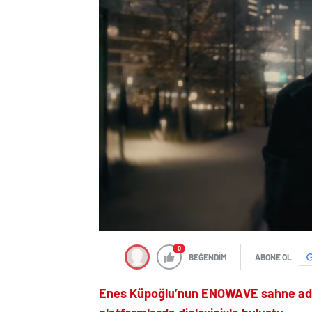
0
BEĞENDİM
ABONE OL
Enes Küpoğlu’nun ENOWAVE sahne adıyla 