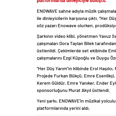
platformlarda dinleyiciyle buluştu.
ENOWAVE sahne adıyla müzik çalışmalar
ile dinleyicilerin karşısına çıktı. “Her 
söz yazarı Enowave olurken, prodüksiy
Şarkının video klibi, yönetmen Yavuz Se
çalışmaları Dora Taylan Bilek tarafında
üstlenildi. Çekimlerde set ekibinde Emi
çalışmalarını Ezgi Küpoğlu ve Duygu Öz
“Her Düş Yarım”ın klibinde Erol Haşılc
Projede Furkan Bükçü, Emre Esenlikçi,
Kerem Güldür, Emre Yanıker, Ender Eylü
sponsorluğunu Murat Akyıl üstlendi.
Yeni şarkı, ENOWAVE’in müzikal yolculu
platformlarında yerini aldı.