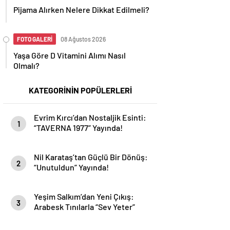
Pijama Alırken Nelere Dikkat Edilmeli?
FOTO GALERİ
08 Ağustos 2026
Yaşa Göre D Vitamini Alımı Nasıl
Olmalı?
KATEGORİNİN POPÜLERLERİ
Evrim Kırcı’dan Nostaljik Esinti:
1
“TAVERNA 1977” Yayında!
Nil Karataş’tan Güçlü Bir Dönüş:
2
“Unutuldun” Yayında!
Yeşim Salkım’dan Yeni Çıkış:
3
Arabesk Tınılarla “Sev Yeter”