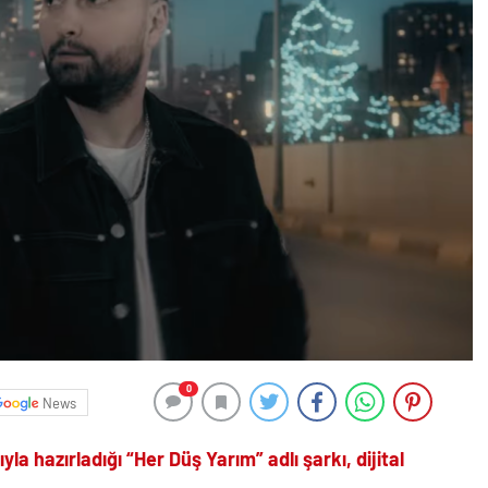
0
News
hazırladığı “Her Düş Yarım” adlı şarkı, dijital