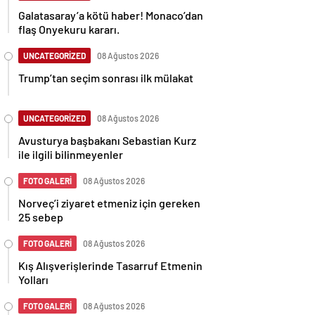
Galatasaray’a kötü haber! Monaco’dan
flaş Onyekuru kararı.
UNCATEGORİZED
08 Ağustos 2026
Trump’tan seçim sonrası ilk mülakat
UNCATEGORİZED
08 Ağustos 2026
Avusturya başbakanı Sebastian Kurz
ile ilgili bilinmeyenler
FOTO GALERİ
08 Ağustos 2026
Norveç’i ziyaret etmeniz için gereken
25 sebep
FOTO GALERİ
08 Ağustos 2026
Kış Alışverişlerinde Tasarruf Etmenin
Yolları
FOTO GALERİ
08 Ağustos 2026