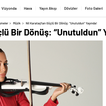
Vizyonda
Hava
Yayın Akışı
Dövizler
Foto Galeri
şmeler
Müzik
Nil Karataş’tan Güçlü Bir Dönüş: “Unutuldun” Yayında!
çlü Bir Dönüş: “Unutuldun” 