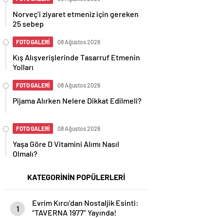
Norveç’i ziyaret etmeniz için gereken
25 sebep
FOTO GALERİ
08 Ağustos 2026
Kış Alışverişlerinde Tasarruf Etmenin
Yolları
FOTO GALERİ
08 Ağustos 2026
Pijama Alırken Nelere Dikkat Edilmeli?
FOTO GALERİ
08 Ağustos 2026
Yaşa Göre D Vitamini Alımı Nasıl
Olmalı?
KATEGORİNİN POPÜLERLERİ
Evrim Kırcı’dan Nostaljik Esinti:
1
“TAVERNA 1977” Yayında!