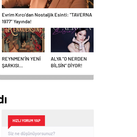
Evrim Kırcı’dan Nostaljik Esinti: “TAVERNA
1977” Yayında!
REYNMEN’İN YENİ
ALYA “O NERDEN
ŞARKISI
BİLSİN” DİYOR!
“RENKLENSİN”
BÜYÜK İLGİ GÖRDÜ
dı
HIZLI YORUM YAP