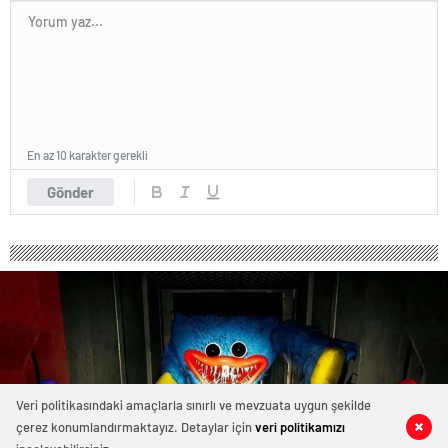
En az 10 karakter gerekli
Gönder
Veri politikasındaki amaçlarla sınırlı ve mevzuata uygun şekilde
çerez konumlandırmaktayız. Detaylar için
veri politikamızı
0
0
0
0