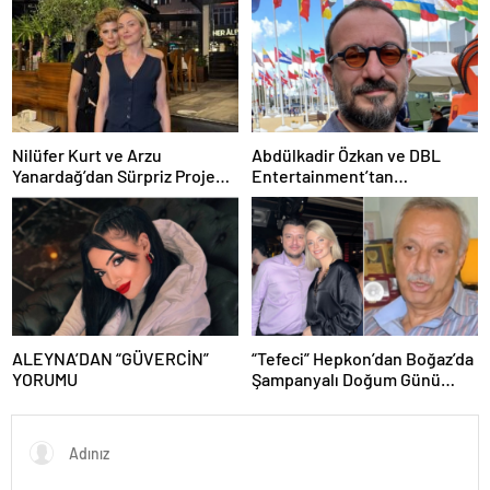
Nilüfer Kurt ve Arzu
Abdülkadir Özkan ve DBL
Yanardağ’dan Sürpriz Proje
Entertainment’tan
Buluşması!
Dezenformasyon
Kampanyasına Karşı
açıklama!
ALEYNA’DAN “GÜVERCİN”
“Tefeci” Hepkon’dan Boğaz’da
YORUMU
Şampanyalı Doğum Günü
Partisi