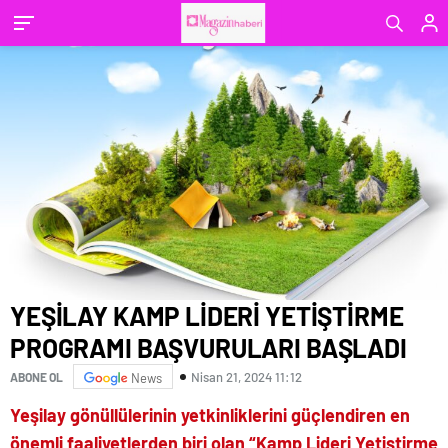
YEŞİLAY KAMP LİDERİ YETİŞTİRME
PROGRAMI BAŞVURULARI BAŞLADI
Nisan 21, 2024 11:12
ABONE OL
News
Yeşilay gönüllülerinin yetkinliklerini güçlendiren en
önemli faaliyetlerden biri olan “Kamp Lideri Yetiştirme