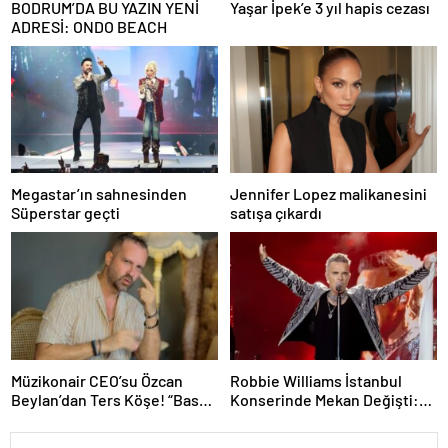
BODRUM’DA BU YAZIN YENİ
Yaşar İpek’e 3 yıl hapis cezası
ADRESİ: ONDO BEACH
Megastar’ın sahnesinden
Jennifer Lopez malikanesini
Süperstar geçti
satışa çıkardı
Müzikonair CEO’su Özcan
Robbie Williams İstanbul
Beylan’dan Ters Köşe! “Bas
Konserinde Mekan Değişti:
Git” ile Müzik Kariyerine İlk
Heyecan Ataköy Marina’ya
Adımını Attı!
Taşındı!