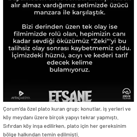
Çorum’da özel plato kuran grup; konutlar, iş yerleri ve
köy meydanı üzere birçok yapıyı tekrar yapmıştı.
Sıfırdan köy inşa edilirken, plato için her gereksinim
bölge halkından temin edilmişti.