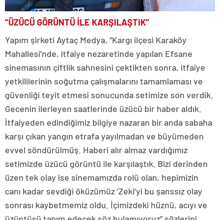
“ÜZÜCÜ GÖRÜNTÜ İLE KARŞILAŞTIK”
Yapım şirketi Aytaç Medya, “Kargı ilçesi Karaköy
Mahallesi’nde, itfaiye nezaretinde yapılan Efsane
sinemasının çiftlik sahnesini çektikten sonra, itfaiye
yetkililerinin soğutma çalışmalarını tamamlaması ve
güvenliği teyit etmesi sonucunda setimize son verdik.
Gecenin ilerleyen saatlerinde üzücü bir haber aldık.
İtfaiyeden edindiğimiz bilgiye nazaran bir anda sabaha
karşı çıkan yangın etrafa yayılmadan ve büyümeden
evvel söndürülmüş. Haberi alır almaz vardığımız
setimizde üzücü görüntü ile karşılaştık. Bizi derinden
üzen tek olay ise sinemamızda rolü olan, hepimizin
canı kadar sevdiği öküzümüz ‘Zeki’yi bu şanssız olay
sonrası kaybetmemiz oldu. İçimizdeki hüznü, acıyı ve
üzüntüsü tanım edecek söz bulamıyoruz” sözlerini