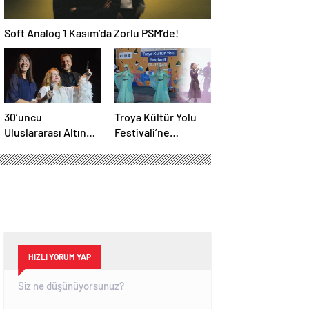
Soft Analog 1 Kasım’da Zorlu PSM’de!
30’uncu
Troya Kültür Yolu
Uluslararası Altın
Festivali’ne
Koza Film Festivali
muhteşem final
başladı
HIZLI YORUM YAP