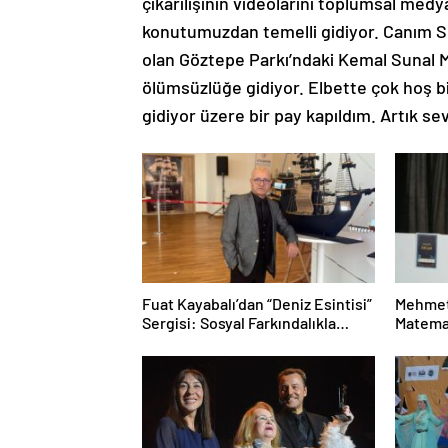
çıkarılışının videolarını toplumsal med
konutumuzdan temelli gidiyor. Canım 
olan Göztepe Parkı’ndaki Kemal Sunal Mü
ölümsüzlüğe gidiyor. Elbette çok hoş 
gidiyor üzere bir pay kapıldım. Artık s
Fuat Kayabalı’dan “Deniz Esintisi”
Mehmet
Sergisi: Sosyal Farkındalıkla
Matemat
Sanat Buluşuyor
Mesele