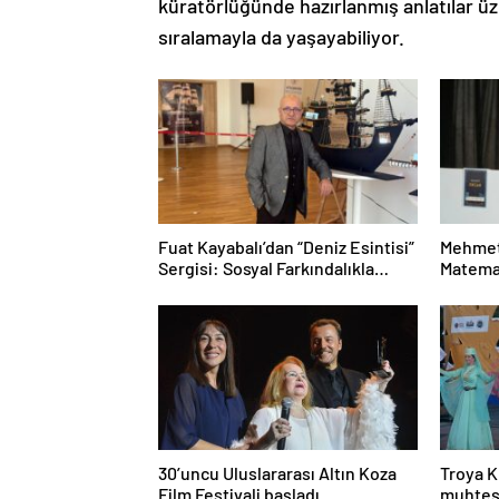
küratörlüğünde hazırlanmış anlatılar üze
sıralamayla da yaşayabiliyor.
Fuat Kayabalı’dan “Deniz Esintisi”
Mehmet
Sergisi: Sosyal Farkındalıkla
Matemat
Sanat Buluşuyor
Mesele
30’uncu Uluslararası Altın Koza
Troya K
Film Festivali başladı
muhteş