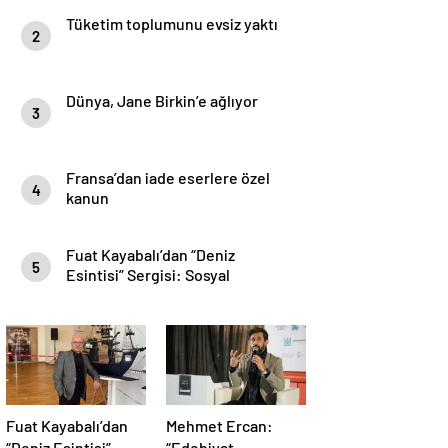
Tüketim toplumunu evsiz yaktı
2
Dünya, Jane Birkin’e ağlıyor
3
Fransa’dan iade eserlere özel
4
kanun
Fuat Kayabalı’dan “Deniz
5
Esintisi” Sergisi: Sosyal
Farkındalıkla Sanat Buluşuyor
Fuat Kayabalı’dan
Mehmet Ercan:
“Deniz Esintisi”
“Edebiyat