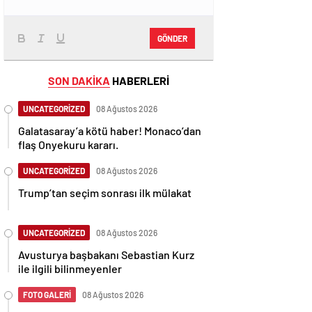
GÖNDER
SON DAKİKA
HABERLERİ
UNCATEGORİZED
08 Ağustos 2026
Galatasaray’a kötü haber! Monaco’dan
flaş Onyekuru kararı.
UNCATEGORİZED
08 Ağustos 2026
Trump’tan seçim sonrası ilk mülakat
UNCATEGORİZED
08 Ağustos 2026
Avusturya başbakanı Sebastian Kurz
ile ilgili bilinmeyenler
FOTO GALERİ
08 Ağustos 2026