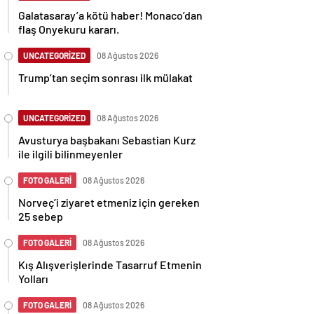
Galatasaray’a kötü haber! Monaco’dan
flaş Onyekuru kararı.
UNCATEGORİZED
08 Ağustos 2026
Trump’tan seçim sonrası ilk mülakat
UNCATEGORİZED
08 Ağustos 2026
Avusturya başbakanı Sebastian Kurz
ile ilgili bilinmeyenler
FOTO GALERİ
08 Ağustos 2026
Norveç’i ziyaret etmeniz için gereken
25 sebep
FOTO GALERİ
08 Ağustos 2026
Kış Alışverişlerinde Tasarruf Etmenin
Yolları
FOTO GALERİ
08 Ağustos 2026