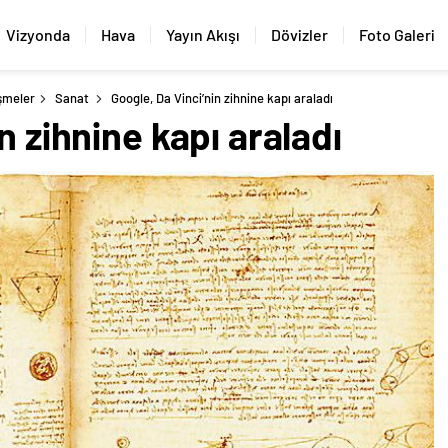
Vizyonda
Hava
Yayın Akışı
Dövizler
Foto Galeri
şmeler
Sanat
Google, Da Vinci’nin zihnine kapı araladı
n zihnine kapı araladı