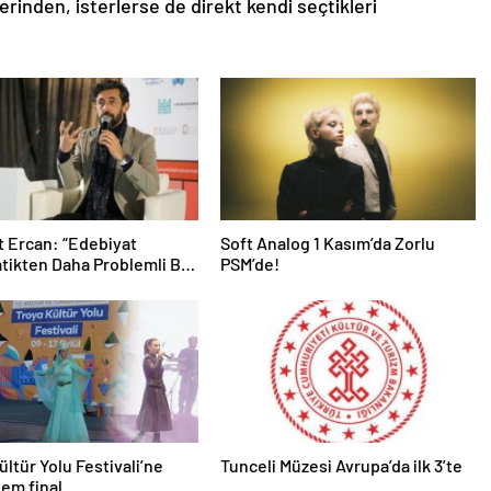
rinden, isterlerse de direkt kendi seçtikleri
 Ercan: “Edebiyat
Soft Analog 1 Kasım’da Zorlu
ikten Daha Problemli Bir
PSM’de!
”
ültür Yolu Festivali’ne
Tunceli Müzesi Avrupa’da ilk 3’te
em final