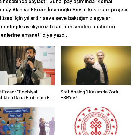
ya hesabında paylaştı. Sunal paylaşımında “Kemal
Sunay Akın ve Ekrem İmamoğlu Bey’in kusursuz projesi
zesi için yıllardır seve seve baktığımız eşyaları
bir sebeple ayrılıyoruz fakat meskenden büsbütün
evenlerine emanet” diye yazdı.
 Ercan: “Edebiyat
Soft Analog 1 Kasım’da Zorlu
ikten Daha Problemli Bir
PSM’de!
”