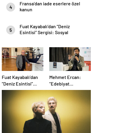
Fransa’dan iade eserlere özel
4
kanun
Fuat Kayabalı’dan “Deniz
5
Esintisi” Sergisi: Sosyal
Farkındalıkla Sanat Buluşuyor
Fuat Kayabalı’dan
Mehmet Ercan:
“Deniz Esintisi”
“Edebiyat
Sergisi: Sosyal
Matematikten Daha
Farkındalıkla Sanat
Problemli Bir
Buluşuyor
Mesele”