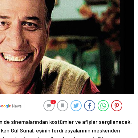
0
News
m de sinemalarından kostümler ve afişler sergilenecek.
rken Gül Sunal, eşinin ferdî eşyalarının meskenden