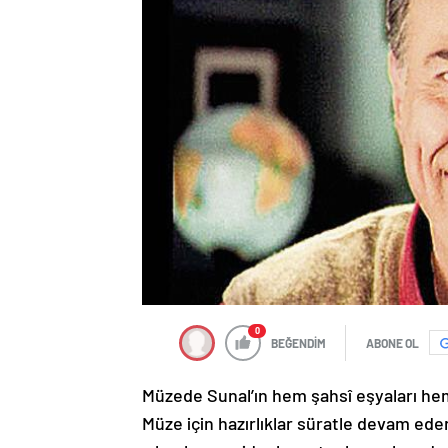
0
BEĞENDİM
ABONE OL
Müzede Sunal’ın hem şahsî eşyaları he
Müze için hazırlıklar süratle devam ede