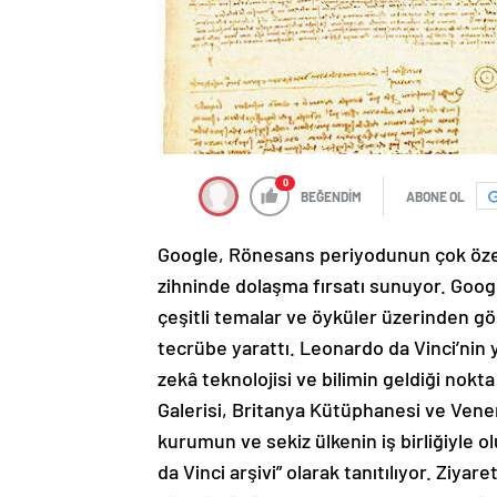
0
BEĞENDİM
ABONE OL
Google, Rönesans periyodunun çok özel
zihninde dolaşma fırsatı sunuyor. Googl
çeşitli temalar ve öyküler üzerinden gör
tecrübe yarattı. Leonardo da Vinci’nin y
zekâ teknolojisi ve bilimin geldiği nokt
Galerisi, Britanya Kütüphanesi ve Vene
kurumun ve sekiz ülkenin iş birliğiyle 
da Vinci arşivi” olarak tanıtılıyor. Ziya