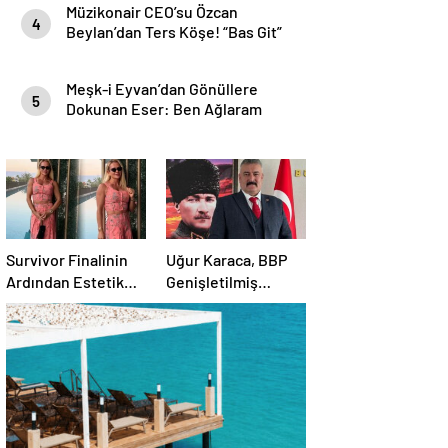
Müzikonair CEO’su Özcan
4
Beylan’dan Ters Köşe! “Bas Git”
ile Müzik Kariyerine İlk Adımını
Attı!
Meşk-i Eyvan’dan Gönüllere
5
Dokunan Eser: Ben Ağlaram
Survivor Finalinin
Uğur Karaca, BBP
Ardından Estetik
Genişletilmiş
Dokunuşuyla
Başkanlık
Gündemde
Divanı’nda görev
aldı