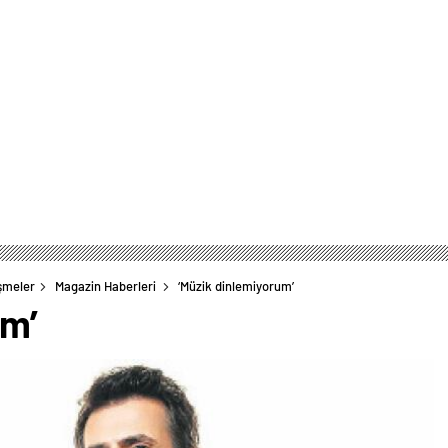
şmeler
Magazin Haberleri
‘Müzik dinlemiyorum’
um’