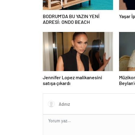
BODRUM’DA BU YAZIN YENİ
Yaşar İp
ADRESİ: ONDO BEACH
Jennifer Lopez malikanesini
Müzikon
satışa çıkardı
Beylan’
ile Müzi
Attı!