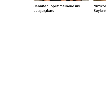
Jennifer Lopez malikanesini
Müzikon
satışa çıkardı
Beylan’
ile Müzi
Attı!