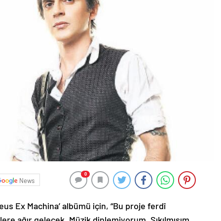
0
News
eus Ex Machina’ albümü için, “Bu proje ferdî
re ağır gelecek. Müzik dinlemiyorum. Sıkılmışım.