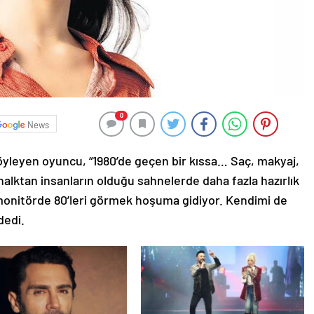
0
News
 söyleyen oyuncu, “1980’de geçen bir kıssa… Saç, makyaj,
halktan insanların olduğu sahnelerde daha fazla hazırlık
 monitörde 80’leri görmek hoşuma gidiyor. Kendimi de
dedi.