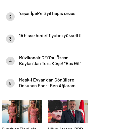
Yaşar İpek’e 3 yıl hapis cezası
2
15 hisse hedef fiyatını yükseltti
3
Müzikonair CEO’su Özcan
4
Beylan’dan Ters Köşe! “Bas Git”
ile Müzik Kariyerine İlk Adımını
Attı!
Meşk-i Eyvan’dan Gönüllere
5
Dokunan Eser: Ben Ağlaram
Survivor Finalinin
Uğur Karaca, BBP