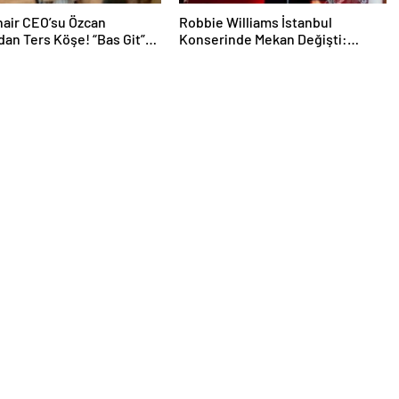
air CEO’su Özcan
Robbie Williams İstanbul
dan Ters Köşe! “Bas Git”
Konserinde Mekan Değişti:
k Kariyerine İlk Adımını
Heyecan Ataköy Marina’ya
Taşındı!