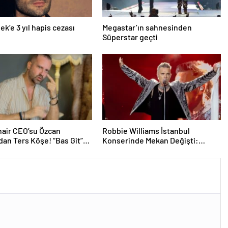
ek’e 3 yıl hapis cezası
Megastar’ın sahnesinden
Süperstar geçti
air CEO’su Özcan
Robbie Williams İstanbul
dan Ters Köşe! “Bas Git”
Konserinde Mekan Değişti:
k Kariyerine İlk Adımını
Heyecan Ataköy Marina’ya
Taşındı!