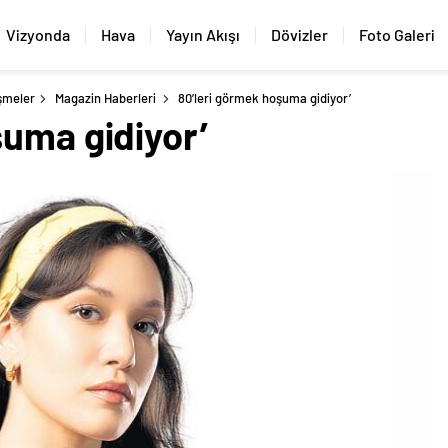
Vizyonda
Hava
Yayın Akışı
Dövizler
Foto Galeri
şmeler
Magazin Haberleri
80’leri görmek hoşuma gidiyor’
şuma gidiyor’