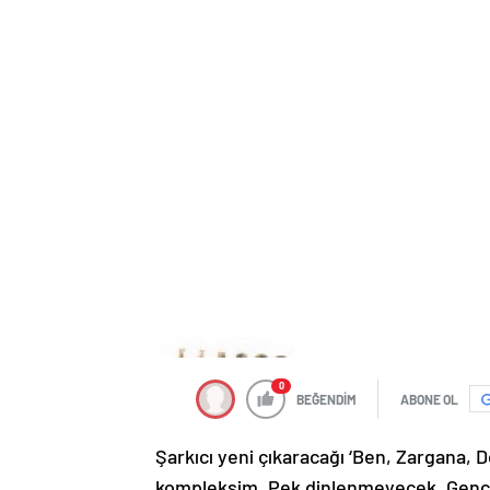
0
BEĞENDİM
ABONE OL
Şarkıcı yeni çıkaracağı ‘Ben, Zargana, D
kompleksim. Pek dinlenmeyecek. Gençle