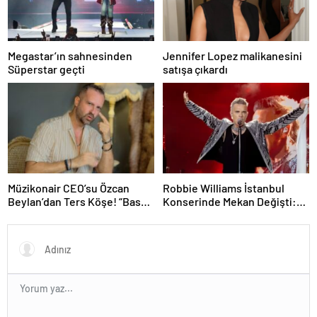
Megastar’ın sahnesinden
Jennifer Lopez malikanesini
Süperstar geçti
satışa çıkardı
Müzikonair CEO’su Özcan
Robbie Williams İstanbul
Beylan’dan Ters Köşe! “Bas
Konserinde Mekan Değişti:
Git” ile Müzik Kariyerine İlk
Heyecan Ataköy Marina’ya
Adımını Attı!
Taşındı!