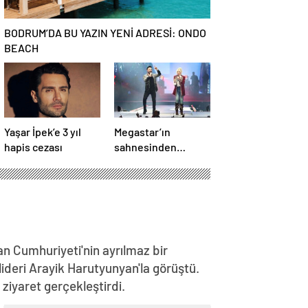
BODRUM’DA BU YAZIN YENİ ADRESİ: ONDO
BEACH
Yaşar İpek’e 3 yıl
Megastar’ın
hapis cezası
sahnesinden
Süperstar geçti
n Cumhuriyeti'nin ayrılmaz bir
lideri Arayik Harutyunyan'la görüştü.
iyaret gerçekleştirdi.