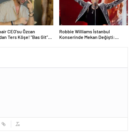
air CEO’su Özcan
Robbie Williams İstanbul
dan Ters Köşe! “Bas Git”
Konserinde Mekan Değişti:
k Kariyerine İlk Adımını
Heyecan Ataköy Marina’ya
Taşındı!