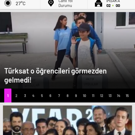
Canlı Yol
İMSAK'A
27°C
Durumu
02
00
Türksat o öğrencileri görmezden
gelmedi!