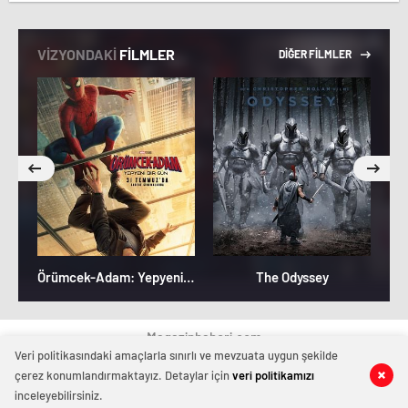
VİZYONDAKİ
FİLMLER
DİĞER FİLMLER
Örümcek-Adam: Yepyeni Bir Gün
The Odyssey
Magazinhaberi.com
Veri politikasındaki amaçlarla sınırlı ve mevzuata uygun şekilde
çerez konumlandırmaktayız. Detaylar için
veri politikamızı
inceleyebilirsiniz.