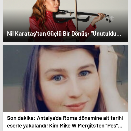
Nil Karataş’tan Güçlü Bir Dönüş: “Unutuldun”
Yayında!
Son dakika: Antalya’da Roma dönemine ait tarihi
eserle yakalandı! Kim Mike W Mergits’ten “Pes”