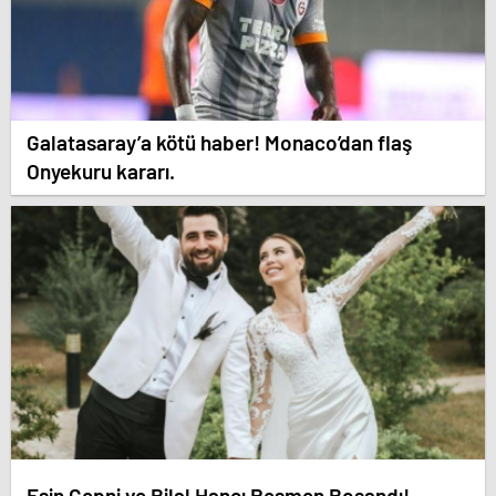
Galatasaray’a kötü haber! Monaco’dan flaş
Onyekuru kararı.
Esin Çepni ve Bilal Hancı Resmen Boşandı!