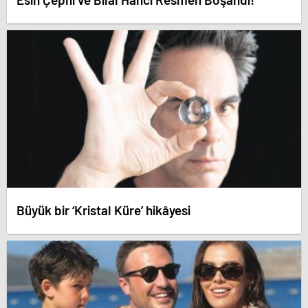
Büyük bir ‘Kristal Küre’ hikâyesi