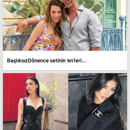
BaşlıksızDönence setinin ‘en’leri…