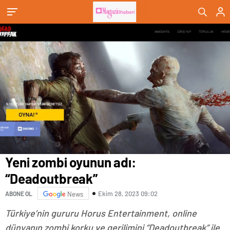
Yeni zombi oyunun adı:
“Deadoutbreak”
Ekim 28, 2023 09:02
ABONE OL
News
Türkiye’nin gururu Horus Entertainment, online
dünyanın zombi korku ve gerilimini “Deadoutbreak” ile