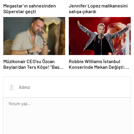
Megastar’ın sahnesinden
Jennifer Lopez malikanesini
Süperstar geçti
satışa çıkardı
Müzikonair CEO’su Özcan
Robbie Williams İstanbul
Beylan’dan Ters Köşe! “Bas
Konserinde Mekan Değişti:
Git” ile Müzik Kariyerine İlk
Heyecan Ataköy Marina’ya
Adımını Attı!
Taşındı!