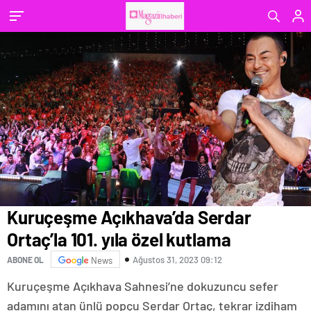
Kuruçeşme Açıkhava’da Serdar
Ortaç’la 101. yıla özel kutlama
Ağustos 31, 2023 09:12
ABONE OL
News
Kuruçeşme Açıkhava Sahnesi’ne dokuzuncu sefer
adamını atan ünlü popçu Serdar Ortaç, tekrar izdiham