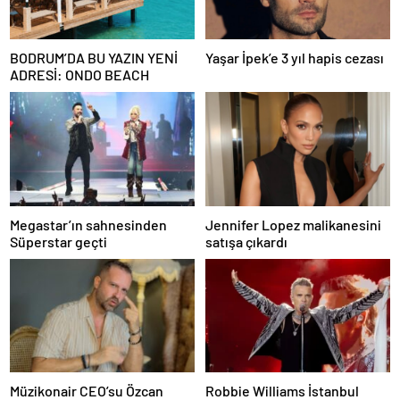
BODRUM’DA BU YAZIN YENİ
Yaşar İpek’e 3 yıl hapis cezası
ADRESİ: ONDO BEACH
Megastar’ın sahnesinden
Jennifer Lopez malikanesini
Süperstar geçti
satışa çıkardı
Müzikonair CEO’su Özcan
Robbie Williams İstanbul