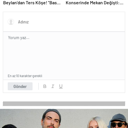
Beylan’dan Ters Köşe! “Bas
Konserinde Mekan Değişti:
Git” ile Müzik Kariyerine İlk
Heyecan Ataköy Marina’ya
Adımını Attı!
Taşındı!
En az 10 karakter gerekli
Gönder