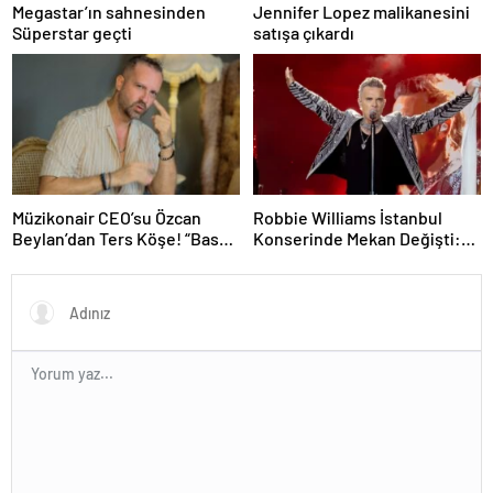
Megastar’ın sahnesinden
Jennifer Lopez malikanesini
Süperstar geçti
satışa çıkardı
Müzikonair CEO’su Özcan
Robbie Williams İstanbul
Beylan’dan Ters Köşe! “Bas
Konserinde Mekan Değişti:
Git” ile Müzik Kariyerine İlk
Heyecan Ataköy Marina’ya
Adımını Attı!
Taşındı!