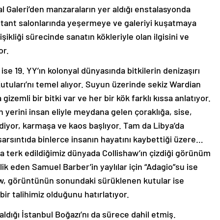
al Galeri’den manzaraların yer aldığı enstalasyonda
Stant salonlarında yeşermeye ve galeriyi kuşatmaya
işikliği sürecinde sanatın kökleriyle olan ilgisini ve
or.
ise 19. YY’ın kolonyal dünyasında bitkilerin denizaşırı
utuları’nı temel alıyor. Suyun üzerinde sekiz Wardian
zemli bir bitki var ve her bir kök farklı kıssa anlatıyor.
erini insan eliyle meydana gelen çoraklığa, sise,
diyor, karmaşa ve kaos başlıyor. Tam da Libya’da
i sarsıntıda binlerce insanın hayatını kaybettiği üzere…
za terk edildiğimiz dünyada Collishaw’ın çizdiği görünüm
lik eden Samuel Barber’in yaylılar için “Adagio”su ise
haw, görüntünün sonundaki sürüklenen kutular ise
ir talihimiz olduğunu hatırlatıyor.
dığı İstanbul Boğazı’nı da sürece dahil etmiş.