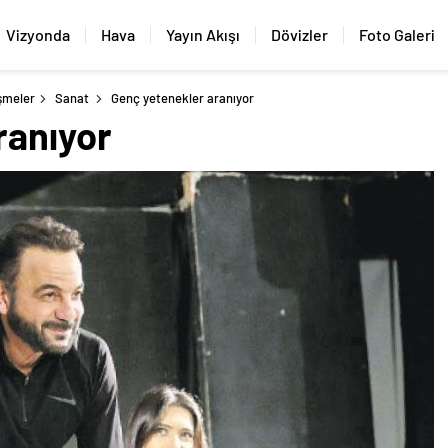
Vizyonda
Hava
Yayın Akışı
Dövizler
Foto Galeri
şmeler
Sanat
Genç yetenekler aranıyor
ranıyor