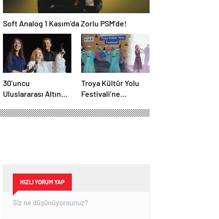
Soft Analog 1 Kasım’da Zorlu PSM’de!
30’uncu
Troya Kültür Yolu
Uluslararası Altın
Festivali’ne
Koza Film Festivali
muhteşem final
başladı
HIZLI YORUM YAP