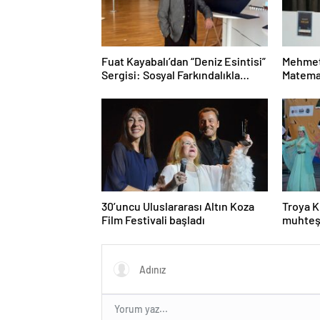
Fuat Kayabalı’dan “Deniz Esintisi”
Mehmet
Sergisi: Sosyal Farkındalıkla
Matemat
Sanat Buluşuyor
Mesele
30’uncu Uluslararası Altın Koza
Troya K
Film Festivali başladı
muhteş