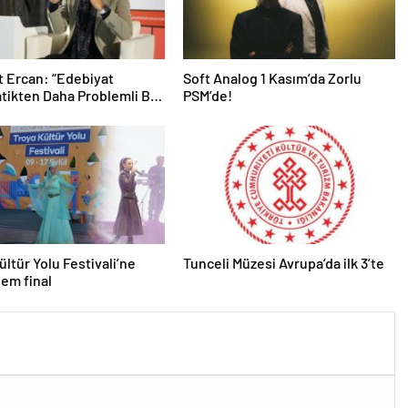
 Ercan: “Edebiyat
Soft Analog 1 Kasım’da Zorlu
ikten Daha Problemli Bir
PSM’de!
”
ültür Yolu Festivali’ne
Tunceli Müzesi Avrupa’da ilk 3’te
em final