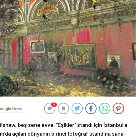
0
News
lishaw, beş sene evvel “Eşikler” standı için İstanbul’a
am’da açılan dünyanın birinci fotoğraf standına sanal