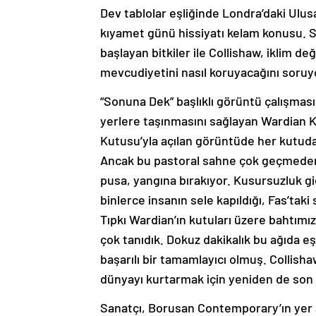
Dev tablolar eşliğinde Londra’daki Ulus
kıyamet günü hissiyatı kelam konusu. 
başlayan bitkiler ile Collishaw, iklim değ
mevcudiyetini nasıl koruyacağını soruy
“Sonuna Dek” başlıklı görüntü çalışması 
yerlere taşınmasını sağlayan Wardian K
Kutusu’yla açılan görüntüde her kutuda gi
Ancak bu pastoral sahne çok geçmeden y
pusa, yangına bırakıyor. Kusursuzluk gi
binlerce insanın sele kapıldığı, Fas’tak
Tıpkı Wardian’ın kutuları üzere bahtımı
çok tanıdık. Dokuz dakikalık bu ağıda eş
başarılı bir tamamlayıcı olmuş. Collis
dünyayı kurtarmak için yeniden de son b
Sanatçı, Borusan Contemporary’ın yer al