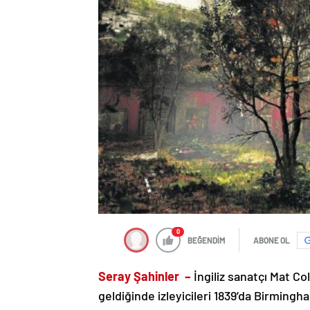
0
BEĞENDİM
ABONE OL
Seray Şahinler –
İngiliz sanatçı Mat Col
geldiğinde izleyicileri 1839’da Birmingh