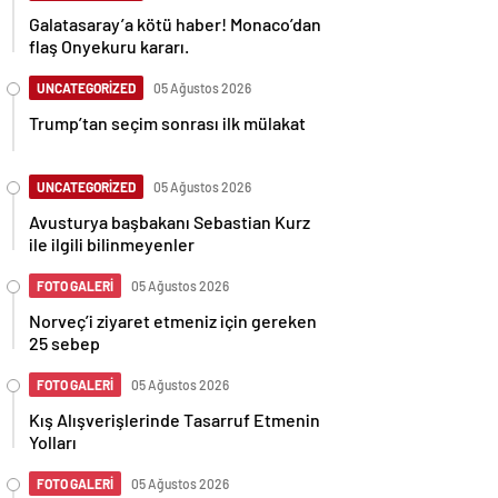
Galatasaray’a kötü haber! Monaco’dan
flaş Onyekuru kararı.
UNCATEGORİZED
05 Ağustos 2026
Trump’tan seçim sonrası ilk mülakat
UNCATEGORİZED
05 Ağustos 2026
Avusturya başbakanı Sebastian Kurz
ile ilgili bilinmeyenler
FOTO GALERİ
05 Ağustos 2026
Norveç’i ziyaret etmeniz için gereken
25 sebep
FOTO GALERİ
05 Ağustos 2026
Kış Alışverişlerinde Tasarruf Etmenin
Yolları
FOTO GALERİ
05 Ağustos 2026