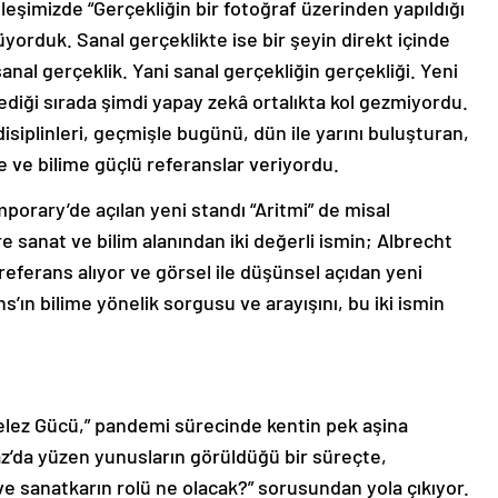
leşimizde “Gerçekliğin bir fotoğraf üzerinden yapıldığı
orduk. Sanal gerçeklikte ise bir şeyin direkt içinde
anal gerçeklik. Yani sanal gerçekliğin gerçekliği. Yeni
diği sırada şimdi yapay zekâ ortalıkta kol gezmiyordu.
isiplinleri, geçmişle bugünü, dün ile yarını buluşturan,
e ve bilime güçlü referanslar veriyordu.
orary’de açılan yeni standı “Aritmi” de misal
e sanat ve bilim alanından iki değerli ismin; Albrecht
referans alıyor ve görsel ile düşünsel açıdan yeni
’ın bilime yönelik sorgusu ve arayışını, bu iki ismin
“Melez Gücü,” pandemi sürecinde kentin pek aşina
az’da yüzen yunusların görüldüğü bir süreçte,
ve sanatkarın rolü ne olacak?” sorusundan yola çıkıyor.