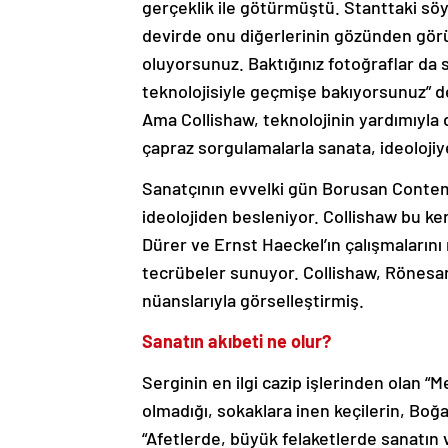
gerçeklik ile götürmüştü. Stanttaki söy
devirde onu diğerlerinin gözünden görüy
oluyorsunuz. Baktığınız fotoğraflar da s
teknolojisiyle geçmişe bakıyorsunuz” de
Ama Collishaw, teknolojinin yardımıyla d
çapraz sorgulamalarla sanata, ideolojiy
Sanatçının evvelki gün Borusan Contemp
ideolojiden besleniyor. Collishaw bu ker
Dürer ve Ernst Haeckel’ın çalışmalarını 
tecrübeler sunuyor. Collishaw, Rönesans
nüanslarıyla görselleştirmiş.
Sanatın akıbeti ne olur?
Serginin en ilgi cazip işlerinden olan 
olmadığı, sokaklara inen keçilerin, Boğ
“Afetlerde, büyük felaketlerde sanatın 