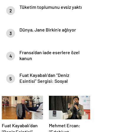
Tüketim toplumunu evsiz yaktı
2
Dünya, Jane Birkin’e ağlıyor
3
Fransa’dan iade eserlere özel
4
kanun
Fuat Kayabalı’dan “Deniz
5
Esintisi” Sergisi: Sosyal
Farkındalıkla Sanat Buluşuyor
Fuat Kayabalı’dan
Mehmet Ercan:
“Deniz Esintisi”
“Edebiyat