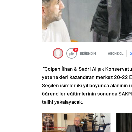
0
BEĞENDİM
ABONE OL
“Çolpan İlhan & Sadri Alışık Konservatu
yetenekleri kazandıran merkez 20-22 Ey
Seçilen isimler iki yıl boyunca alanını
öğrenciler eğitimlerinin sonunda SAKM 
talihi yakalayacak.