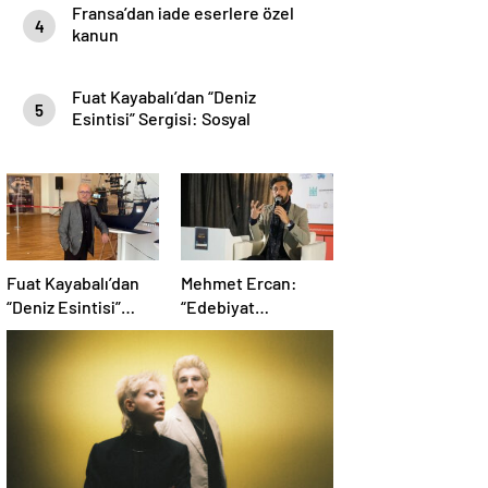
Fransa’dan iade eserlere özel
4
kanun
Fuat Kayabalı’dan “Deniz
5
Esintisi” Sergisi: Sosyal
Farkındalıkla Sanat Buluşuyor
Fuat Kayabalı’dan
Mehmet Ercan:
“Deniz Esintisi”
“Edebiyat
Sergisi: Sosyal
Matematikten Daha
Farkındalıkla Sanat
Problemli Bir
Buluşuyor
Mesele”