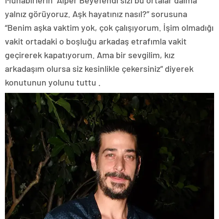
Muhabirlerin “Alper Beyefendi sizi bu ortalar daima
yalnız görüyoruz. Aşk hayatınız nasıl?” sorusuna
“Benim aşka vaktim yok, çok çalışıyorum. İşim olmadığı
vakit ortadaki o boşluğu arkadaş etrafımla vakit
geçirerek kapatıyorum. Ama bir sevgilim, kız
arkadaşım olursa siz kesinlikle çekersiniz” diyerek
konutunun yolunu tuttu .