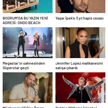
BODRUM’DA BU YAZIN YENİ
Yaşar İpek’e 3 yıl hapis cezası
ADRESİ: ONDO BEACH
Megastar’ın sahnesinden
Jennifer Lopez malikanesini
Süperstar geçti
satışa çıkardı
Müzikonair CEO’su Özcan
Robbie Williams İstanbul