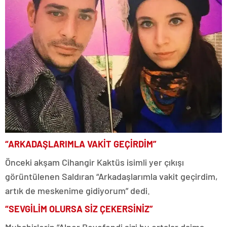
“ARKADAŞLARIMLA VAKİT GEÇİRDİM”
Önceki akşam Cihangir Kaktüs isimli yer çıkışı
görüntülenen Saldıran “Arkadaşlarımla vakit geçirdim,
artık de meskenime gidiyorum” dedi.
“SEVGİLİM OLURSA SİZ ÇEKERSİNİZ”