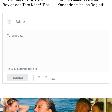
Beylan’dan Ters Köşe! “Bas
Konserinde Mekan Değişti:
Git” ile Müzik Kariyerine İlk
Heyecan Ataköy Marina’ya
Adımını Attı!
Taşındı!
En az 10 karakter gerekli
Gönder