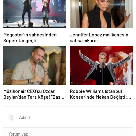
Megastar’ın sahnesinden
Jennifer Lopez malikanesini
Süperstar geçti
satışa çıkardı
Müzikonair CEO’su Özcan
Robbie Williams İstanbul
Beylan’dan Ters Köşe! “Bas
Konserinde Mekan Değişti:
Git” ile Müzik Kariyerine İlk
Heyecan Ataköy Marina’ya
Adımını Attı!
Taşındı!