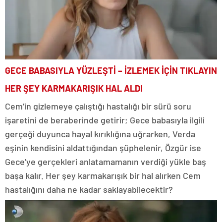
GECE BABASIYLA YÜZLEŞTİ – İZLEMEK İÇİN TIKLAYIN
HER ŞEY KARMAKARIŞIK HAL ALDI
Cem’in gizlemeye çalıştığı hastalığı bir sürü soru
işaretini de beraberinde getirir; Gece babasıyla ilgili
gerçeği duyunca hayal kırıklığına uğrarken, Verda
eşinin kendisini aldattığından şüphelenir, Özgür ise
Gece’ye gerçekleri anlatamamanın verdiği yükle baş
başa kalır. Her şey karmakarışık bir hal alırken Cem
hastalığını daha ne kadar saklayabilecektir?