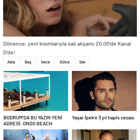
Dönence, yeni kısımlarıyla salı akşamı 20.00’de Kanal
D’de!
Abla
Baş
Gece
Gülce
İzle
BODRUM’DA BU YAZIN YENİ
Yaşar İpek’e 3 yıl hapis cezası
ADRESİ: ONDO BEACH