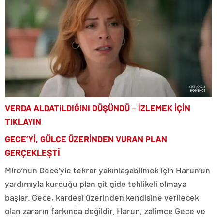
VERDA ALDATILDIĞINI DÜŞÜNDÜ – İZLEMEK İÇİN
TIKLAYIN
GECE’Yİ, GÜLCE ÜZERİNDEN VURAN PLAN
GERÇEKLEŞTİ
Miro’nun Gece’yle tekrar yakınlaşabilmek için Harun’un
yardımıyla kurduğu plan git gide tehlikeli olmaya
başlar. Gece, kardeşi üzerinden kendisine verilecek
olan zararın farkında değildir. Harun, zalimce Gece ve