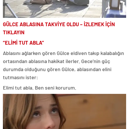
GÜLCE ABLASINA TAKVİYE OLDU – İZLEMEK İÇİN
TIKLAYIN
“ELİMİ TUT ABLA”
Ablasını ağlarken gören Gülce eldiven takıp kalabalığın
ortasından ablasına hakikat ilerler. Gece’nin güç
durumda olduğunu gören Gülce, ablasından elini
tutmasını ister:
Elimi tut abla. Ben seni korurum.