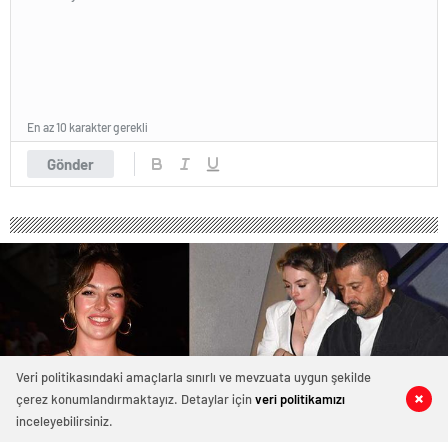
En az 10 karakter gerekli
Gönder
Veri politikasındaki amaçlarla sınırlı ve mevzuata uygun şekilde
çerez konumlandırmaktayız. Detaylar için
veri politikamızı
0
0
0
0
inceleyebilirsiniz.