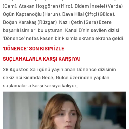
(Cem), Atakan Hoşgören (Miro), Didem İnselel (Verda),
Ogün Kaptanoğlu (Harun), Dava Hilal Çiftçi (Gülce),
Doğan Karakaş (Rüzgar), Nazlı Çetin (Sera) üzere
başarılı isimleri buluşturan, Kanal D’nin sevilen dizisi
‘Dönence’ nefes kesen bir kısımla ekrana ekrana geldi.
‘DÖNENCE’ SON KISIM İZLE
SUÇLAMALARLA KARŞI KARŞIYA!
29 Ağustos Salı günü yayınlanan Dönence dizisinin
sekizinci kısımda Gece, Gülce üzerinden yapılan
suçlamalarla karşı karşıya kalıyor.