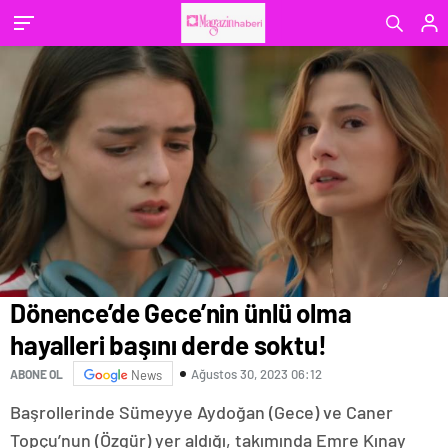
Dönence’de Gece’nin ünlü olma
hayalleri başını derde soktu!
Ağustos 30, 2023 06:12
ABONE OL
News
Başrollerinde Sümeyye Aydoğan (Gece) ve Caner
Topçu’nun (Özgür) yer aldığı, takımında Emre Kınay