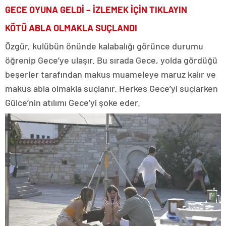
GECE OYUNA GELDİ – İZLEMEK İÇİN TIKLAYIN
KÖTÜ ABLA OLMAKLA SUÇLANDI
Özgür, kulübün önünde kalabalığı görünce durumu
öğrenip Gece’ye ulaşır. Bu sırada Gece, yolda gördüğü
beşerler tarafından makus muameleye maruz kalır ve
makus abla olmakla suçlanır. Herkes Gece’yi suçlarken
Gülce’nin atılımı Gece’yi şoke eder.