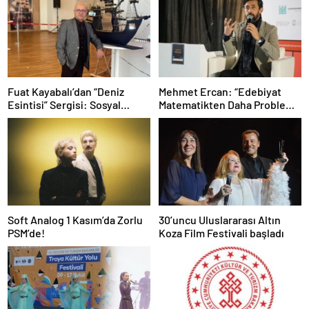
Fuat Kayabalı’dan “Deniz
Mehmet Ercan: “Edebiyat
Esintisi” Sergisi: Sosyal
Matematikten Daha Problemli
Farkındalıkla Sanat Buluşuyor
Bir Mesele”
Soft Analog 1 Kasım’da Zorlu
30’uncu Uluslararası Altın
PSM’de!
Koza Film Festivali başladı