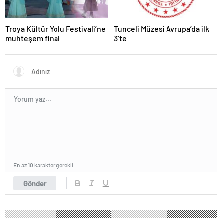
Troya Kültür Yolu Festivali’ne
Tunceli Müzesi Avrupa’da ilk
muhteşem final
3’te
En az 10 karakter gerekli
Gönder