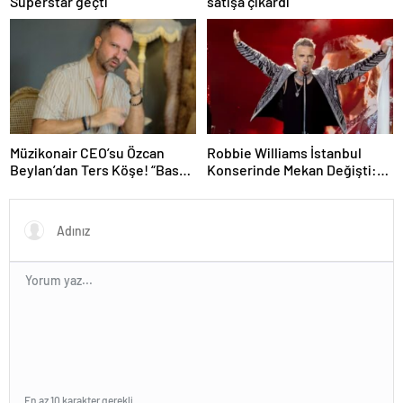
Süperstar geçti
satışa çıkardı
Müzikonair CEO’su Özcan
Robbie Williams İstanbul
Beylan’dan Ters Köşe! “Bas
Konserinde Mekan Değişti:
Git” ile Müzik Kariyerine İlk
Heyecan Ataköy Marina’ya
Adımını Attı!
Taşındı!
En az 10 karakter gerekli