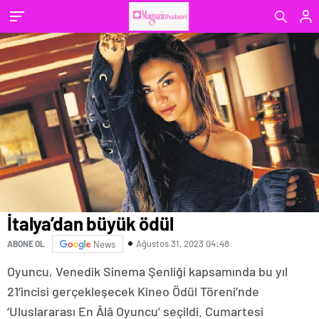
İtalya’dan büyük ödül
Ağustos 31, 2023 04:48
ABONE OL
News
Oyuncu, Venedik Sinema Şenliği kapsamında bu yıl
21’incisi gerçekleşecek Kineo Ödül Töreni’nde
‘Uluslararası En Âlâ Oyuncu’ seçildi. Cumartesi