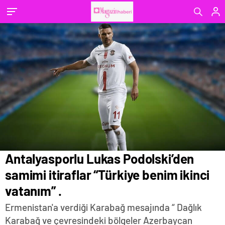
Antalyasporlu Lukas Podolski’den
samimi itiraflar “Türkiye benim ikinci
vatanım” .
Ermenistan'a verdiği Karabağ mesajında “ Dağlık
Karabağ ve çevresindeki bölgeler Azerbaycan