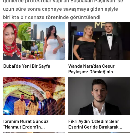
günlerce protestolar yapılan Başbakan Paşinyan ise
uzun süre sonra cepheye savaşmaya giden eşiyle
birlikte bir cenaze töreninde görüntülendi.
Dubai’de Yeni Bir Sayfa
Wanda Nara’dan Cesur
Paylaşım: Gömleğinin
Düğmelerini Kapatmayan
Pozuyla Gündemde
İbrahim Murat Gündüz
Fikri Aydın ‘Özledim Seni’
“Mahmut Erdem’in
Eserini Geride Bırakarak
Liderliğinde Şövalye Event
Yeni Single İçin Hazırlanıyor