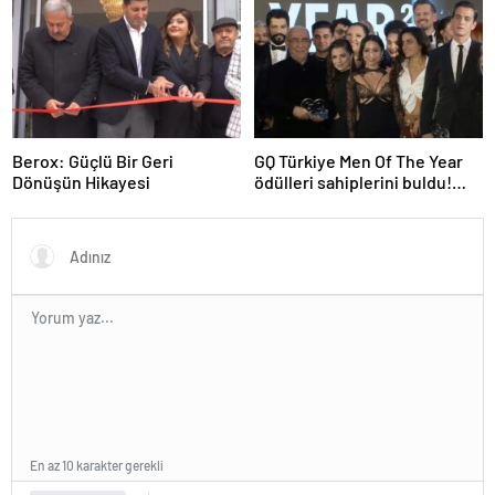
Ankara Gece Hayatının Yeni
İkonu”
Berox: Güçlü Bir Geri
GQ Türkiye Men Of The Year
Dönüşün Hikayesi
ödülleri sahiplerini buldu!
Kırmızı halıda şıklık yarışı
yaşandı
En az 10 karakter gerekli