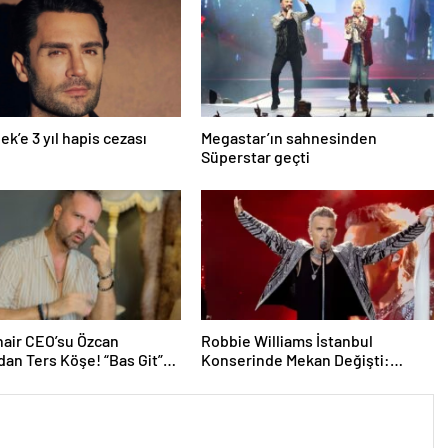
ek’e 3 yıl hapis cezası
Megastar’ın sahnesinden
Süperstar geçti
air CEO’su Özcan
Robbie Williams İstanbul
dan Ters Köşe! “Bas Git”
Konserinde Mekan Değişti:
k Kariyerine İlk Adımını
Heyecan Ataköy Marina’ya
Taşındı!