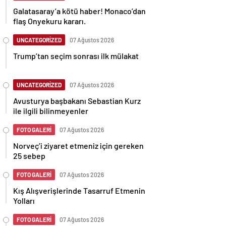
Galatasaray’a kötü haber! Monaco’dan
flaş Onyekuru kararı.
UNCATEGORİZED
07 Ağustos 2026
Trump’tan seçim sonrası ilk mülakat
UNCATEGORİZED
07 Ağustos 2026
Avusturya başbakanı Sebastian Kurz
ile ilgili bilinmeyenler
FOTO GALERİ
07 Ağustos 2026
Norveç’i ziyaret etmeniz için gereken
25 sebep
FOTO GALERİ
07 Ağustos 2026
Kış Alışverişlerinde Tasarruf Etmenin
Yolları
FOTO GALERİ
07 Ağustos 2026