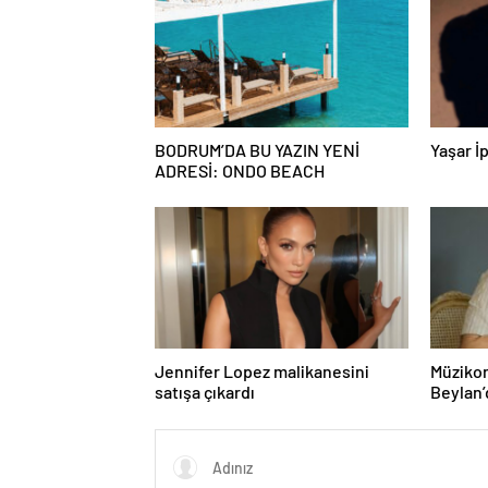
BODRUM’DA BU YAZIN YENİ
Yaşar İp
ADRESİ: ONDO BEACH
Jennifer Lopez malikanesini
Müzikon
satışa çıkardı
Beylan’
ile Müzi
Attı!