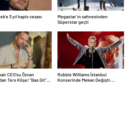
ek’e 3 yıl hapis cezası
Megastar’ın sahnesinden
Süperstar geçti
air CEO’su Özcan
Robbie Williams İstanbul
dan Ters Köşe! “Bas Git”
Konserinde Mekan Değişti:
k Kariyerine İlk Adımını
Heyecan Ataköy Marina’ya
Taşındı!