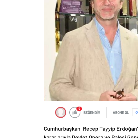
0
BEĞENDİM
ABONE OL
Cumhurbaşkanı Recep Tayyip Erdoğan’ı
kararlarıyla Devlet Opera ve Balesi Gen