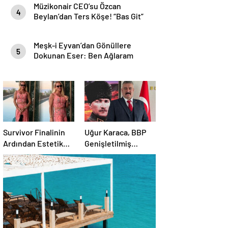
Müzikonair CEO’su Özcan
4
Beylan’dan Ters Köşe! “Bas Git”
ile Müzik Kariyerine İlk Adımını
Attı!
Meşk-i Eyvan’dan Gönüllere
5
Dokunan Eser: Ben Ağlaram
Survivor Finalinin
Uğur Karaca, BBP
Ardından Estetik
Genişletilmiş
Dokunuşuyla
Başkanlık
Gündemde
Divanı’nda görev
aldı