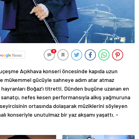
0
News
Kuruçeşme Açıkhava konseri öncesinde kapıda uzun
e ve mükemmel gücüyle sahneye adım atar atmaz
hayranları Boğaz’ı titretti. Dünden bugüne uzanan en
an sanatçı, nefes kesen performansıyla alkış yağmuruna
a seyircisinin ortasında dolaşarak müziklerini söyleyen
alı konseriyle unutulmaz bir yaz akşamı yaşattı. –