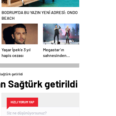
BODRUM’DA BU YAZIN YENİ ADRESİ: ONDO
BEACH
Yaşar İpek’e 3 yıl
Megastar’ın
hapis cezası
sahnesinden
Süperstar geçti
ağtürk getirildi
 Sağtürk getirildi
HIZLI YORUM YAP