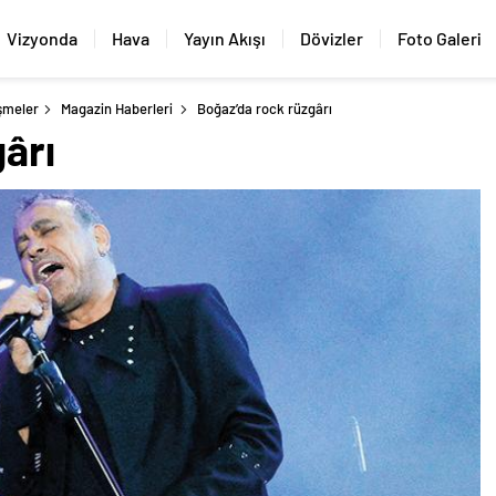
Vizyonda
Hava
Yayın Akışı
Dövizler
Foto Galeri
şmeler
Magazin Haberleri
Boğaz’da rock rüzgârı
ârı