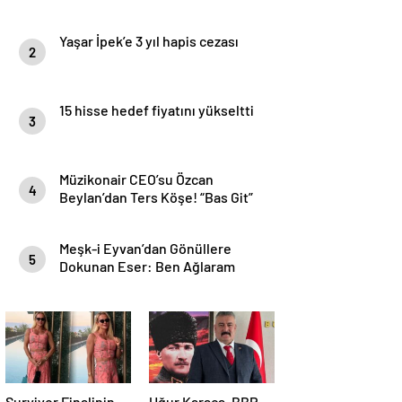
Yaşar İpek’e 3 yıl hapis cezası
2
15 hisse hedef fiyatını yükseltti
3
Müzikonair CEO’su Özcan
4
Beylan’dan Ters Köşe! “Bas Git”
ile Müzik Kariyerine İlk Adımını
Attı!
Meşk-i Eyvan’dan Gönüllere
5
Dokunan Eser: Ben Ağlaram
Survivor Finalinin
Uğur Karaca, BBP