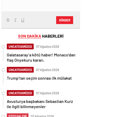
GÖNDER
SON DAKİKA
HABERLERİ
UNCATEGORİZED
07 Ağustos 2026
Galatasaray’a kötü haber! Monaco’dan
flaş Onyekuru kararı.
UNCATEGORİZED
07 Ağustos 2026
Trump’tan seçim sonrası ilk mülakat
UNCATEGORİZED
07 Ağustos 2026
Avusturya başbakanı Sebastian Kurz
ile ilgili bilinmeyenler
FOTO GALERİ
07 Ağustos 2026