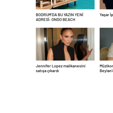
BODRUM’DA BU YAZIN YENİ
Yaşar İp
ADRESİ: ONDO BEACH
Jennifer Lopez malikanesini
Müzikon
satışa çıkardı
Beylan’
ile Müzi
Attı!