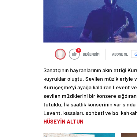
0
BEĞENDİM
ABONE OL
Sanatçının hayranlarının akın ettiği 
kuyruklar oluştu. Sevilen müzikleriyl
Kuruçeşme’yi ayağa kaldıran Levent ve 
sevilen müziklerini bir konsere sığdır
tutuldu. İki saatlik konserinin yarısınd
Levent, kıssaları, sohbeti ve bol kahkah
HÜSEYİN ALTUN