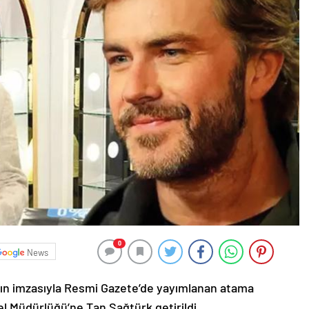
0
News
n imzasıyla Resmi Gazete’de yayımlanan atama
el Müdürlüğü’ne Tan Sağtürk getirildi.