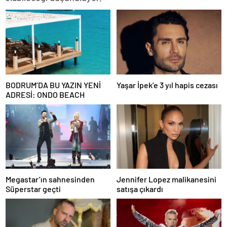
BODRUM’DA BU YAZIN YENİ
Yaşar İpek’e 3 yıl hapis cezası
ADRESİ: ONDO BEACH
Megastar’ın sahnesinden
Jennifer Lopez malikanesini
Süperstar geçti
satışa çıkardı