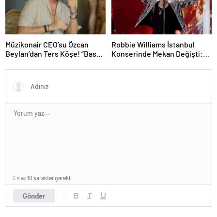
Müzikonair CEO’su Özcan
Robbie Williams İstanbul
Beylan’dan Ters Köşe! “Bas
Konserinde Mekan Değişti:
Git” ile Müzik Kariyerine İlk
Heyecan Ataköy Marina’ya
Adımını Attı!
Taşındı!
En az 10 karakter gerekli
Gönder