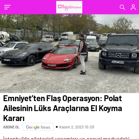
Emniyet’ten Flaş Operasyon: Polat
Ailesinin Lüks Araçlarına El Koyma
Kararı
Kasım 2, 2023 15:03
ABONE OL
News
İstanbul’da gösterişli yaşamları ve sosyal medyadaki