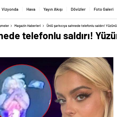
Vizyonda
Hava
Yayın Akışı
Dövizler
Foto Galeri
şmeler
Magazin Haberleri
Ünlü şarkıcıya sahnede telefonlu saldırı! Yüzünün
nede telefonlu saldırı! Yüzü