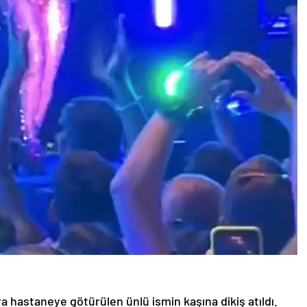
 hastaneye götürülen ünlü ismin kaşına dikiş atıldı.