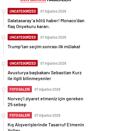
UNCATEGORİZED
07 Ağustos 2026
Galatasaray’a kötü haber! Monaco’dan
flaş Onyekuru kararı.
UNCATEGORİZED
07 Ağustos 2026
Trump’tan seçim sonrası ilk mülakat
UNCATEGORİZED
07 Ağustos 2026
Avusturya başbakanı Sebastian Kurz
ile ilgili bilinmeyenler
FOTO GALERİ
07 Ağustos 2026
Norveç’i ziyaret etmeniz için gereken
25 sebep
FOTO GALERİ
07 Ağustos 2026
Kış Alışverişlerinde Tasarruf Etmenin
Yolları