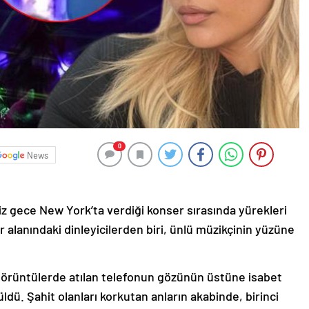
0
News
iz gece New York’ta verdiği konser sırasında yürekleri
r alanındaki dinleyicilerden biri, ünlü müzikçinin yüzüne
örüntülerde atılan telefonun gözünün üstüne isabet
dü. Şahit olanları korkutan anların akabinde, birinci