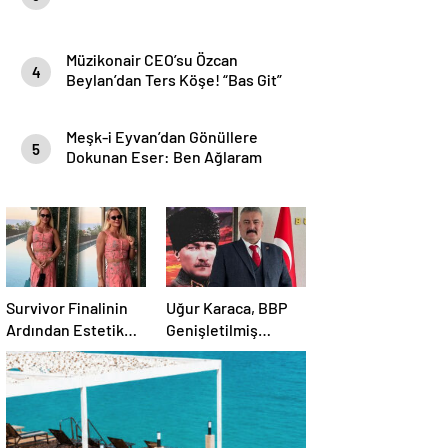
Müzikonair CEO’su Özcan
4
Beylan’dan Ters Köşe! “Bas Git”
ile Müzik Kariyerine İlk Adımını
Attı!
Meşk-i Eyvan’dan Gönüllere
5
Dokunan Eser: Ben Ağlaram
Survivor Finalinin
Uğur Karaca, BBP
Ardından Estetik
Genişletilmiş
Dokunuşuyla
Başkanlık
Gündemde
Divanı’nda görev
aldı