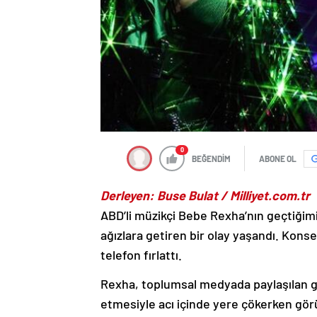
0
BEĞENDİM
ABONE OL
Derleyen: Buse Bulat / Milliyet.com.tr
ABD’li müzikçi Bebe Rexha’nın geçtiğim
ağızlara getiren bir olay yaşandı. Konse
telefon fırlattı.
Rexha, toplumsal medyada paylaşılan g
etmesiyle acı içinde yere çökerken görül