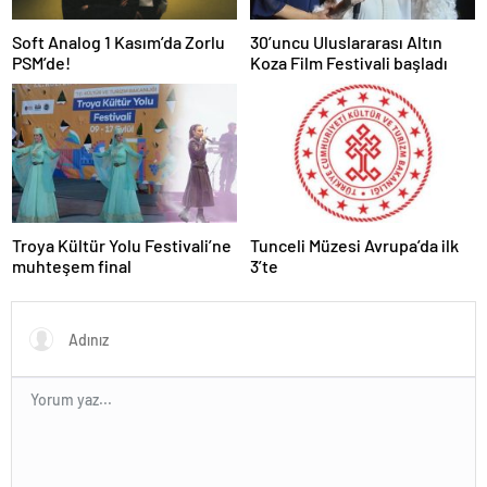
Soft Analog 1 Kasım’da Zorlu
30’uncu Uluslararası Altın
PSM’de!
Koza Film Festivali başladı
Troya Kültür Yolu Festivali’ne
Tunceli Müzesi Avrupa’da ilk
muhteşem final
3’te