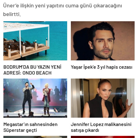
Üner’e ilişkin yeni yapıtını cuma günü çıkaracağını
belirtti.
BODRUM’DA BU YAZIN YENİ
Yaşar İpek’e 3 yıl hapis cezası
ADRESİ: ONDO BEACH
Megastar’ın sahnesinden
Jennifer Lopez malikanesini
Süperstar geçti
satışa çıkardı