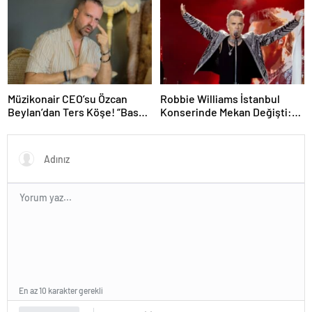
Müzikonair CEO’su Özcan
Robbie Williams İstanbul
Beylan’dan Ters Köşe! “Bas
Konserinde Mekan Değişti:
Git” ile Müzik Kariyerine İlk
Heyecan Ataköy Marina’ya
Adımını Attı!
Taşındı!
En az 10 karakter gerekli