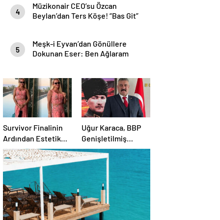
Müzikonair CEO’su Özcan
4
Beylan’dan Ters Köşe! “Bas Git”
ile Müzik Kariyerine İlk Adımını
Attı!
Meşk-i Eyvan’dan Gönüllere
5
Dokunan Eser: Ben Ağlaram
Survivor Finalinin
Uğur Karaca, BBP
Ardından Estetik
Genişletilmiş
Dokunuşuyla
Başkanlık
Gündemde
Divanı’nda görev
aldı