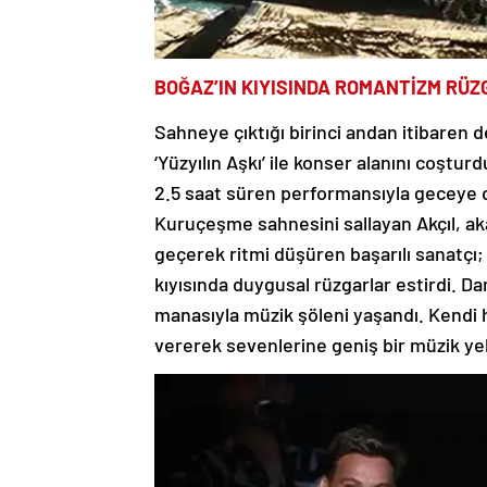
BOĞAZ’IN KIYISINDA ROMANTİZM RÜZ
Sahneye çıktığı birinci andan itibaren d
‘Yüzyılın Aşkı’ ile konser alanını coşt
2.5 saat süren performansıyla geceye dam
Kuruçeşme sahnesini sallayan Akçıl, ak
geçerek ritmi düşüren başarılı sanatçı; ‘
kıyısında duygusal rüzgarlar estirdi. Da
manasıyla müzik şöleni yaşandı. Kendi hi
vererek sevenlerine geniş bir müzik ye