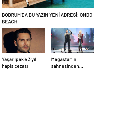
BODRUM’DA BU YAZIN YENİ ADRESİ: ONDO
BEACH
Yaşar İpek’e 3 yıl
Megastar’ın
hapis cezası
sahnesinden
Süperstar geçti