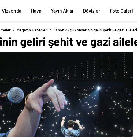
Vizyonda
Hava
Yayın Akışı
Dövizler
Foto Galeri
şmeler
Magazin Haberleri
Sinan Akçıl konserinin geliri şehit ve gazi aileler
nin geliri şehit ve gazi ailel