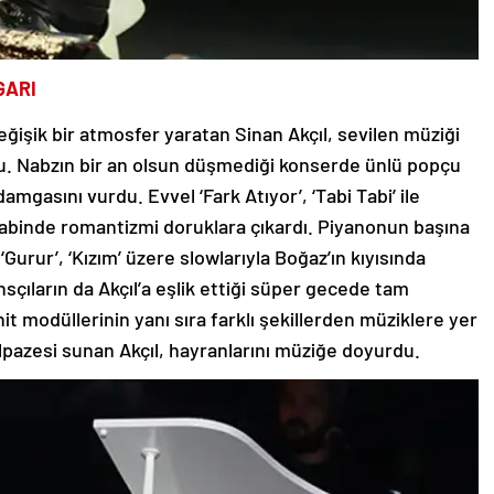
GARI
eğişik bir atmosfer yaratan Sinan Akçıl, sevilen müziği
urdu. Nabzın bir an olsun düşmediği konserde ünlü popçu
gasını vurdu. Evvel ‘Fark Atıyor’, ‘Tabi Tabi’ ile
abinde romantizmi doruklara çıkardı. Piyanonun başına
Gurur’, ‘Kızım’ üzere slowlarıyla Boğaz’ın kıyısında
nsçıların da Akçıl’a eşlik ettiği süper gecede tam
t modüllerinin yanı sıra farklı şekillerden müziklere yer
lpazesi sunan Akçıl, hayranlarını müziğe doyurdu.