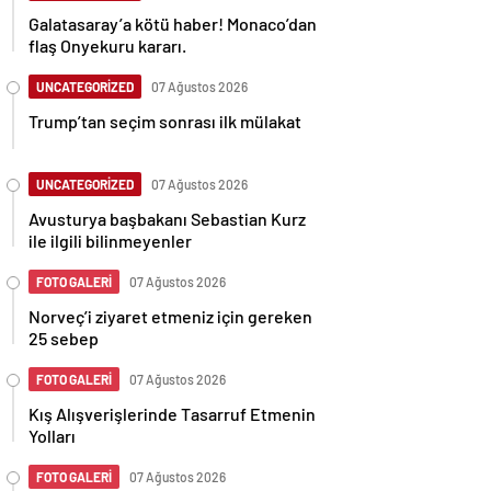
Galatasaray’a kötü haber! Monaco’dan
flaş Onyekuru kararı.
UNCATEGORİZED
07 Ağustos 2026
Trump’tan seçim sonrası ilk mülakat
UNCATEGORİZED
07 Ağustos 2026
Avusturya başbakanı Sebastian Kurz
ile ilgili bilinmeyenler
FOTO GALERİ
07 Ağustos 2026
Norveç’i ziyaret etmeniz için gereken
25 sebep
FOTO GALERİ
07 Ağustos 2026
Kış Alışverişlerinde Tasarruf Etmenin
Yolları
FOTO GALERİ
07 Ağustos 2026