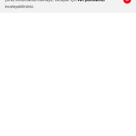
inceleyebilirsiniz.
Demet Şener’den nostaljik paylaşım!
‘Yaş 14 sanırım’
Haziran 16, 2023 11:24
ABONE OL
News
Güzelliği ve fit hali ile genç kızlara taş çıkartan iki
çocuk annesi Demet Şener, toplumsal medyada
nostaljik bir paylaşıma imza attı.
Takipçilerini 32 yıl öncesine götüren 46 yaşındaki
tescilli hoş, binlerce beğeni alan kareye duygusal bir
not düştü.