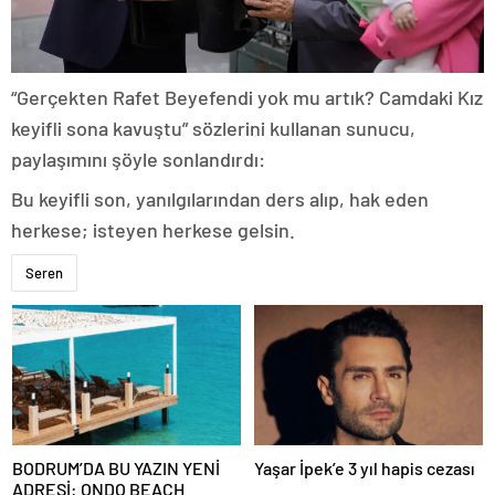
“Gerçekten Rafet Beyefendi yok mu artık? Camdaki Kız
keyifli sona kavuştu” sözlerini kullanan sunucu,
paylaşımını şöyle sonlandırdı:
Bu keyifli son, yanılgılarından ders alıp, hak eden
herkese; isteyen herkese gelsin.
Seren
BODRUM’DA BU YAZIN YENİ
Yaşar İpek’e 3 yıl hapis cezası
ADRESİ: ONDO BEACH