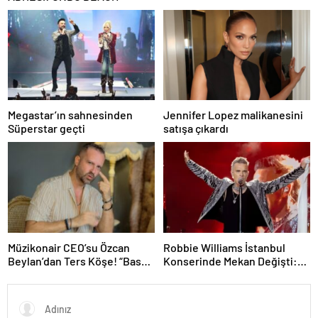
Megastar’ın sahnesinden
Jennifer Lopez malikanesini
Süperstar geçti
satışa çıkardı
Müzikonair CEO’su Özcan
Robbie Williams İstanbul
Beylan’dan Ters Köşe! “Bas
Konserinde Mekan Değişti:
Git” ile Müzik Kariyerine İlk
Heyecan Ataköy Marina’ya
Adımını Attı!
Taşındı!