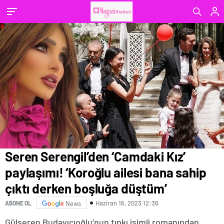
boşluğa düştüm’
Seren Serengil’den ‘Camdaki Kız’
paylaşımı! ‘Koroğlu ailesi bana sahip
çıktı derken boşluğa düştüm’
Haziran 16, 2023 12:36
ABONE OL
News
Gülseren Budayıcıoğlu’nun tıpkı isimli romanından