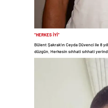
“HERKES İYİ”
Bülent Şakrak’ın Ceyda Düvenci ile 8 yıllık
düzgün. Herkesin sıhhati sıhhati yerind