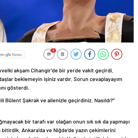
0
News
elki akşam Cihangir’de bir yerde vakit geçirdi.
daşlar beklemeyin işiniz vardır. Sorun cevaplayayım
ını gösterdi.
i Bülent Şakrak ve ailenizle geçirdiniz. Nasıldı?”
sığmayacak bir tarafı var olağan onun sık sık da yapmayı
 bitirdik. Ankara’da ve Niğde’de yazın çekimlerini