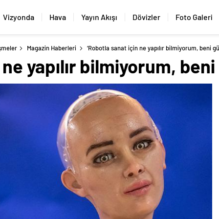
Vizyonda
Hava
Yayın Akışı
Dövizler
Foto Galeri
şmeler
Magazin Haberleri
‘Robotla sanat için ne yapılır bilmiyorum, beni g
n ne yapılır bilmiyorum, ben