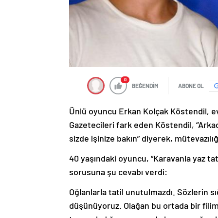
0
BEĞENDİM
ABONE OL
Ünlü oyuncu Erkan Kolçak Köstendil, evv
Gazetecileri fark eden Köstendil, “Arka
sizde işinize bakın” diyerek, mütevazılığ
40 yaşındaki oyuncu, “Karavanla yaz tatil
sorusuna şu cevabı verdi:
Oğlanlarla tatil unutulmazdı. Sözlerin 
düşünüyoruz. Olağan bu ortada bir filim