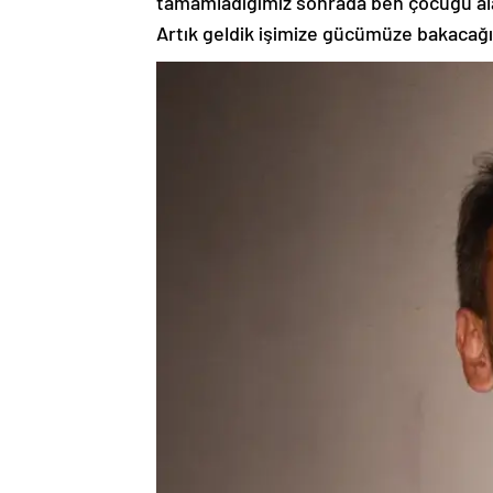
tamamladığımız sonrada ben çocuğu alar
Artık geldik işimize gücümüze bakacağı