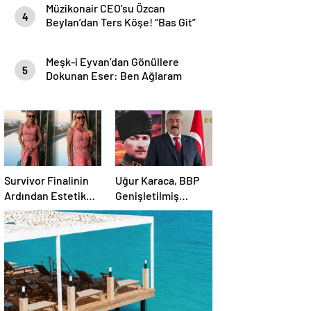
Müzikonair CEO’su Özcan
4
Beylan’dan Ters Köşe! “Bas Git”
ile Müzik Kariyerine İlk Adımını
Attı!
Meşk-i Eyvan’dan Gönüllere
5
Dokunan Eser: Ben Ağlaram
Survivor Finalinin
Uğur Karaca, BBP
Ardından Estetik
Genişletilmiş
Dokunuşuyla
Başkanlık
Gündemde
Divanı’nda görev
aldı