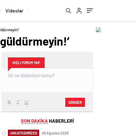
Videolar
üldürmeyin!’
i güldürmeyin!’
HIZLI YORUM YAP
GÖNDER
SON DAKİKA
HABERLERİ
UNCATEGORİZED
06 Ağustos 2026