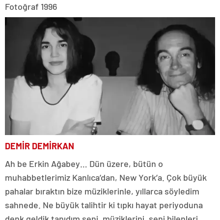
Fotoğraf 1996
DEMİR DEMİRKAN
Ah be Erkin Ağabey… Dün üzere, bütün o
muhabbetlerimiz Kanlıca’dan, New York’a. Çok büyük
pahalar bıraktın bize müziklerinle, yıllarca söyledim
sahnede. Ne büyük talihtir ki tıpkı hayat periyoduna
denk geldik tanıdım seni, müziklerini, seni bilenleri,