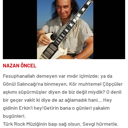
NAZAN ÖNCEL
Fesuphanallah demeyen var mıdır içimizde; ya da
Gönül Salıncağı’na binmeyen, Kör muhtemel Çöpçüler
aşkımı süpürmüşler diyen de biz değil miydik? O denli
bir geçer vakit ki diye de az ağlamadık hani… Hey
gidinin Erkin’i hey!Getirin bana o günleri yakalım
bugünleri.
Türk Rock Müziğinin başı sağ olsun. Sevgi hürmetle.