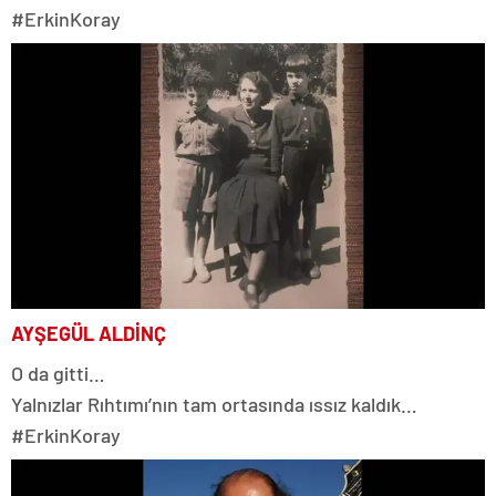
#ErkinKoray
AYŞEGÜL ALDİNÇ
O da gitti…
Yalnızlar Rıhtımı’nın tam ortasında ıssız kaldık…
#ErkinKoray