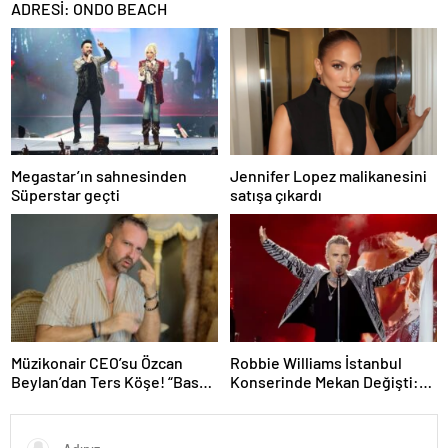
ADRESİ: ONDO BEACH
Megastar’ın sahnesinden
Jennifer Lopez malikanesini
Süperstar geçti
satışa çıkardı
Müzikonair CEO’su Özcan
Robbie Williams İstanbul
Beylan’dan Ters Köşe! “Bas
Konserinde Mekan Değişti:
Git” ile Müzik Kariyerine İlk
Heyecan Ataköy Marina’ya
Adımını Attı!
Taşındı!