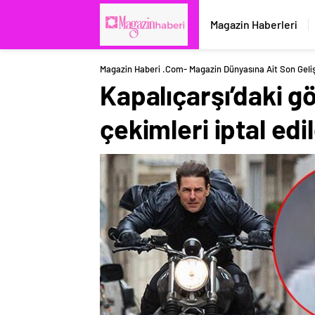
Magazin Haberleri
Magazin Haberi .com- Magazin Dünyasına Ait Son Geli
Kapalıçarşı’daki gö
çekimleri iptal edil