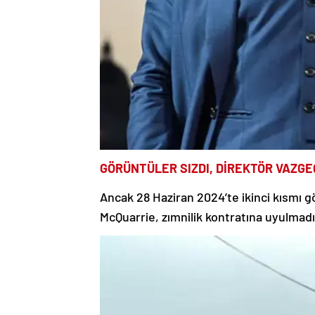
GÖRÜNTÜLER SIZDI, DİREKTÖR VAZGE
Ancak 28 Haziran 2024’te ikinci kısmı 
McQuarrie, zımnilik kontratına uyulmadı