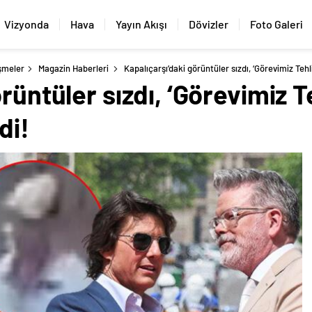
Vizyonda
Hava
Yayın Akışı
Dövizler
Foto Galeri
şmeler
Magazin Haberleri
Kapalıçarşı’daki görüntüler sızdı, ‘Görevimiz Tehli
rüntüler sızdı, ‘Görevimiz T
di!