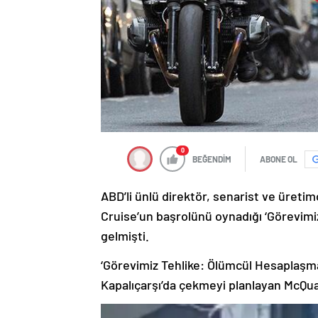
0
BEĞENDİM
ABONE OL
ABD’li ünlü direktör, senarist ve üreti
Cruise’un başrolünü oynadığı ‘Görevimiz
gelmişti.
‘Görevimiz Tehlike: Ölümcül Hesaplaşma
Kapalıçarşı’da çekmeyi planlayan McQuar