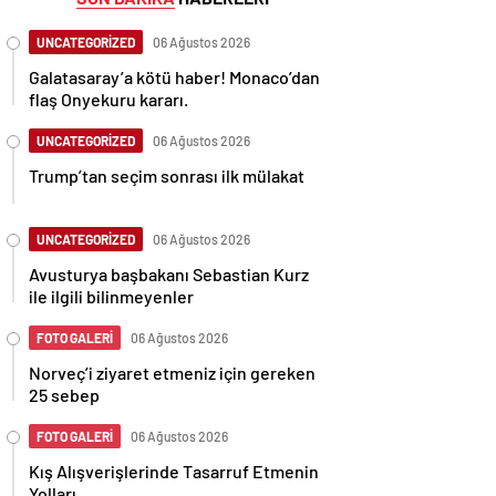
UNCATEGORİZED
06 Ağustos 2026
Galatasaray’a kötü haber! Monaco’dan
flaş Onyekuru kararı.
UNCATEGORİZED
06 Ağustos 2026
Trump’tan seçim sonrası ilk mülakat
UNCATEGORİZED
06 Ağustos 2026
Avusturya başbakanı Sebastian Kurz
ile ilgili bilinmeyenler
FOTO GALERİ
06 Ağustos 2026
Norveç’i ziyaret etmeniz için gereken
25 sebep
FOTO GALERİ
06 Ağustos 2026
Kış Alışverişlerinde Tasarruf Etmenin
Yolları