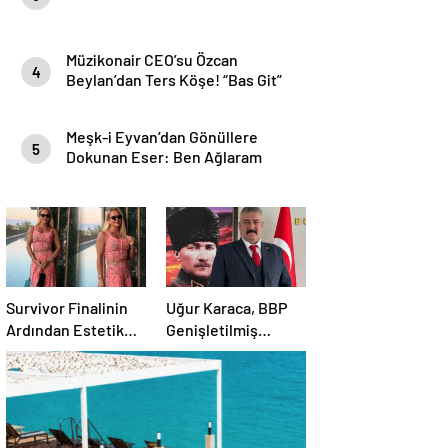
Müzikonair CEO’su Özcan
4
Beylan’dan Ters Köşe! “Bas Git”
ile Müzik Kariyerine İlk Adımını
Attı!
Meşk-i Eyvan’dan Gönüllere
5
Dokunan Eser: Ben Ağlaram
Survivor Finalinin
Uğur Karaca, BBP
Ardından Estetik
Genişletilmiş
Dokunuşuyla
Başkanlık
Gündemde
Divanı’nda görev
aldı