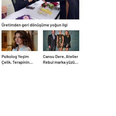
Üretimden geri dönüşüme yoğun ilgi
Psikolog Yeşim
Cansu Dere, Atelier
Çelik, Terapinin
Rebul marka yüzü
Dönüştürücü
oldu
Gücünü Savunuyor