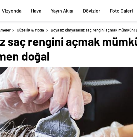
Vizyonda
Hava
Yayın Akışı
Dövizler
Foto Galeri
şmeler
Güzellik & Moda
Boyasız kimyasalsız saç rengini açmak mümkün! 
ız saç rengini açmak mümk
amen doğal