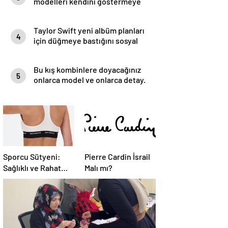
modelleri kendini göstermeye
başladı.
Taylor Swift yeni albüm planları
4
için düğmeye bastığını sosyal
medyadan duyurdu!
Bu kış kombinlere doyacağınız
5
onlarca model ve onlarca detay.
Sporcu Sütyeni:
Pierre Cardin İsrail
Sağlıklı ve Rahat
Malı mı?
Egzersiz Deneyimi