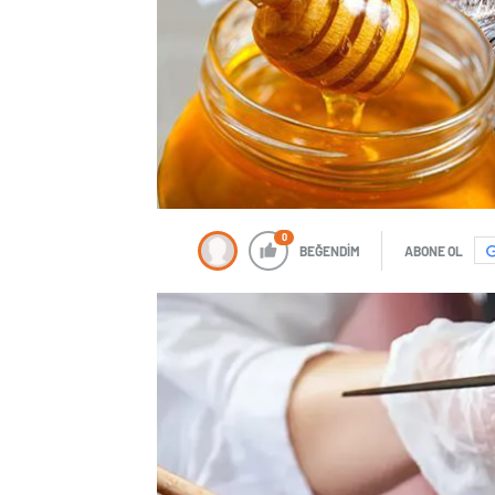
0
BEĞENDİM
ABONE OL