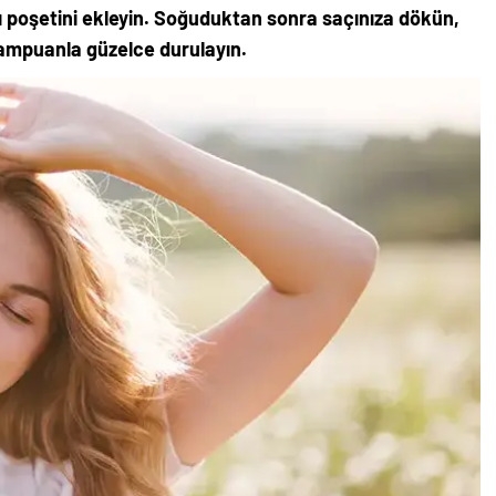
ı poşetini ekleyin. Soğuduktan sonra saçınıza dökün,
şampuanla güzelce durulayın.