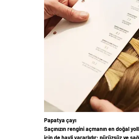
Papatya çayı
Saçınızın rengini açmanın en doğal yoll
için de hayli yararlıdır; pürüzsüz ve sa