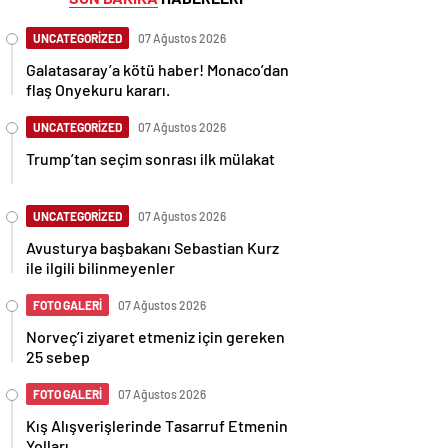
UNCATEGORİZED
07 Ağustos 2026
Galatasaray’a kötü haber! Monaco’dan
flaş Onyekuru kararı.
UNCATEGORİZED
07 Ağustos 2026
Trump’tan seçim sonrası ilk mülakat
UNCATEGORİZED
07 Ağustos 2026
Avusturya başbakanı Sebastian Kurz
ile ilgili bilinmeyenler
FOTO GALERİ
07 Ağustos 2026
Norveç’i ziyaret etmeniz için gereken
25 sebep
FOTO GALERİ
07 Ağustos 2026
Kış Alışverişlerinde Tasarruf Etmenin
Yolları