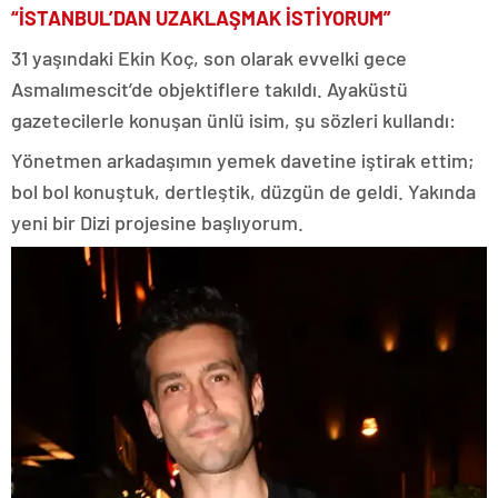
“İSTANBUL’DAN UZAKLAŞMAK İSTİYORUM”
31 yaşındaki Ekin Koç, son olarak evvelki gece
Asmalımescit’de objektiflere takıldı. Ayaküstü
gazetecilerle konuşan ünlü isim, şu sözleri kullandı:
Yönetmen arkadaşımın yemek davetine iştirak ettim;
bol bol konuştuk, dertleştik, düzgün de geldi. Yakında
yeni bir Dizi projesine başlıyorum.