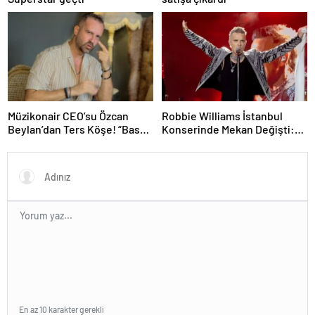
Müzikonair CEO’su Özcan
Robbie Williams İstanbul
Beylan’dan Ters Köşe! “Bas
Konserinde Mekan Değişti:
Git” ile Müzik Kariyerine İlk
Heyecan Ataköy Marina’ya
Adımını Attı!
Taşındı!
En az 10 karakter gerekli