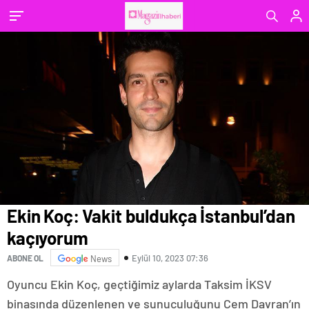
Ekin Koç: Vakit buldukça İstanbul’dan
kaçıyorum
Eylül 10, 2023 07:36
ABONE OL
News
Oyuncu Ekin Koç, geçtiğimiz aylarda Taksim İKSV
binasında düzenlenen ve sunuculuğunu Cem Davran’ın