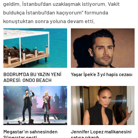
geldim. İstanbul’dan uzaklaşmak istiyorum. Vakit
buldukça İstanbul’dan kaçıyorum” formunda
konuştuktan sonra yoluna devam etti.
BODRUM’DA BU YAZIN YENİ
Yaşar İpek’e 3 yıl hapis cezası
ADRESİ: ONDO BEACH
Megastar’ın sahnesinden
Jennifer Lopez malikanesini
Süperstar geçti
satışa çıkardı