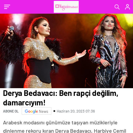
Derya Bedavacı: Ben rapçi değilim,
damarcıyım!
Haziran 20, 2023 07:36
ABONE OL
News
Arabesk modasını günümüze taşıyan müzikleriyle
dinlenme rekoru kıran Derya Bedavacı, Harbiye Cemil