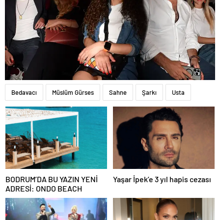
Bedavacı
Müslüm Gürses
Sahne
Şarkı
Usta
BODRUM’DA BU YAZIN YENİ
Yaşar İpek’e 3 yıl hapis cezası
ADRESİ: ONDO BEACH