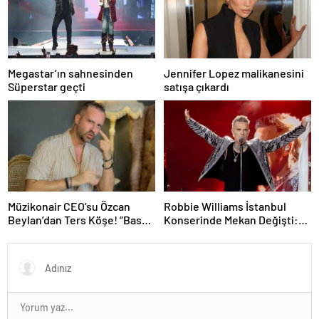
Megastar’ın sahnesinden
Jennifer Lopez malikanesini
Süperstar geçti
satışa çıkardı
Müzikonair CEO’su Özcan
Robbie Williams İstanbul
Beylan’dan Ters Köşe! “Bas
Konserinde Mekan Değişti:
Git” ile Müzik Kariyerine İlk
Heyecan Ataköy Marina’ya
Adımını Attı!
Taşındı!