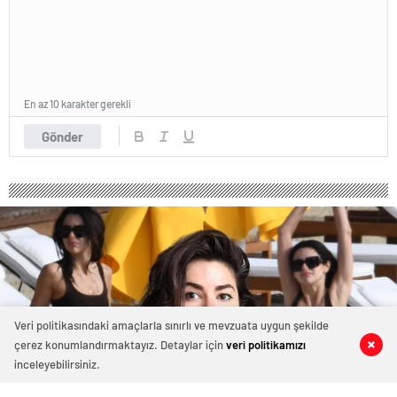
En az 10 karakter gerekli
Gönder
Veri politikasındaki amaçlarla sınırlı ve mevzuata uygun şekilde
çerez konumlandırmaktayız. Detaylar için
veri politikamızı
0
0
0
0
inceleyebilirsiniz.