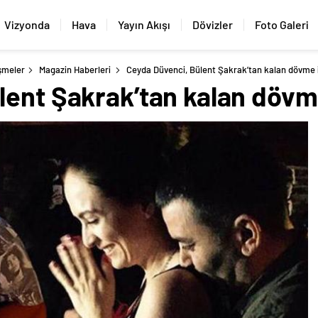
Vizyonda
Hava
Yayın Akışı
Dövizler
Foto Galeri
şmeler
Magazin Haberleri
Ceyda Düvenci, Bülent Şakrak’tan kalan dövme iz
ent Şakrak’tan kalan dövme 