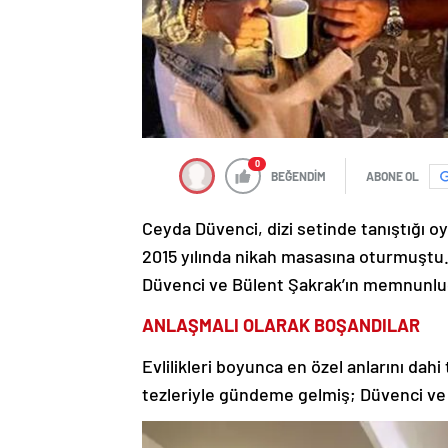
0
BEĞENDİM
ABONE OL
Ceyda Düvenci, dizi setinde tanıştığı o
2015 yılında nikah masasına oturmuştu.
Düvenci ve Bülent Şakrak’ın memnunluğu
ANLAŞMALI OLARAK BOŞANDILAR
Evlilikleri boyunca en özel anlarını dahi 
tezleriyle gündeme gelmiş; Düvenci ve 