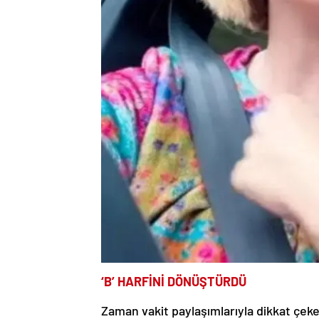
‘B’ HARFİNİ DÖNÜŞTÜRDÜ
Zaman vakit paylaşımlarıyla dikkat çeke