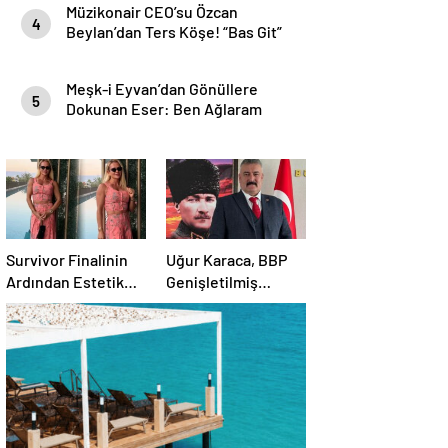
Müzikonair CEO’su Özcan
4
Beylan’dan Ters Köşe! “Bas Git”
ile Müzik Kariyerine İlk Adımını
Attı!
Meşk-i Eyvan’dan Gönüllere
5
Dokunan Eser: Ben Ağlaram
Survivor Finalinin
Uğur Karaca, BBP
Ardından Estetik
Genişletilmiş
Dokunuşuyla
Başkanlık
Gündemde
Divanı’nda görev
aldı